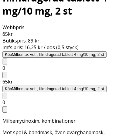
mg/10 mg, 2 st
Webbpris
65
kr
Butikspris:
89 kr
,
Jmfs.pris:
16,25 kr / dos (0,5 styck)
Köp
Milbemax vet., filmdragerad tablett 4 mg/10 mg, 2 st
0
65
kr
Köp
Milbemax vet., filmdragerad tablett 4 mg/10 mg, 2 st
0
Milbemycinoxim, kombinationer
Mot spol & bandmask, även dvärgbandmask,