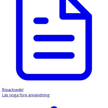
- Katt mellan 0,5–1 kg, ½ tablett. 
- Katt mellan 1–2 kg, 1 tablett. 
- Ej lämplig för kattungar under 0,5 kg. 
Innehåll 
Milbemax vet för små katter och kattungar: 
milbemycinoxim 4 mg, prazikvantel 10 mg samt järnoxid 
(E172) 0,288 mg. Kärna: mikrokristallin cellulosa, 
kroskarmellosnatrium, povidon, laktosmonohydrat, 
vattenfri kolloidal kiseldioxid, magnesiumstearat. 
Dragering: hypromellos, makrogol, talk, röd järnoxid 
(E172) (tabletter för katter), artificiell köttsmak. 
Bipacksedel
Läs noga före användning