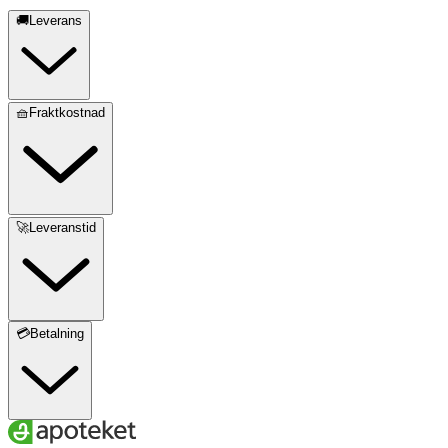
🚚Leverans
🧺Fraktkostnad
🚀Leveranstid
💳Betalning