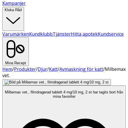
Kampanjer
Kloka Råd
Varumärken
Kundklubb
Tjänster
Hitta apotek
Kundservice
Mina Recept
Hem
/
Produkter
/
Djur
/
Katt
/
Avmaskning för katt
/
Milbemax
vet.
Milbemax vet., filmdragerad tablett 4 mg/10 mg, 2 st har tagits bort från
mina favoriter