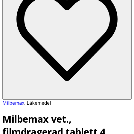
Milbemax
,
Läkemedel
Milbemax vet.,
filmdragerad tablett 4