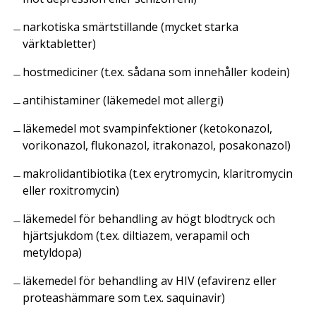
narkotiska smärtstillande (mycket starka
värktabletter)
hostmediciner (t.ex. sådana som innehåller kodein)
antihistaminer (läkemedel mot allergi)
läkemedel mot svampinfektioner (ketokonazol,
vorikonazol, flukonazol, itrakonazol, posakonazol)
makrolidantibiotika (t.ex erytromycin, klaritromycin
eller roxitromycin)
läkemedel för behandling av högt blodtryck och
hjärtsjukdom (t.ex. diltiazem, verapamil och
metyldopa)
läkemedel för behandling av HIV (efavirenz eller
proteashämmare som t.ex. saquinavir)