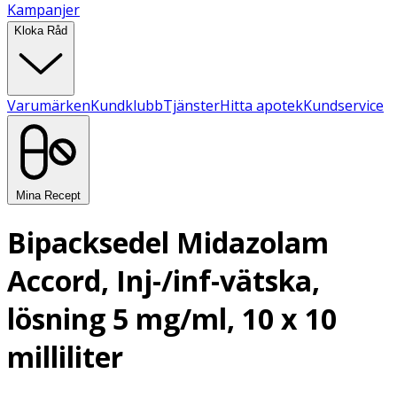
Kampanjer
Kloka Råd
Varumärken
Kundklubb
Tjänster
Hitta apotek
Kundservice
Mina Recept
Bipacksedel Midazolam
Accord, Inj-/inf-vätska,
lösning 5 mg/ml, 10 x 10
milliliter