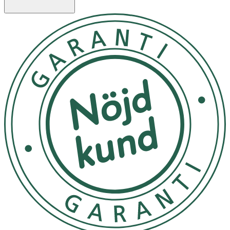
NÄRINGSDEKLARATION
100 G
Portion 15 G
Energi
1375 kJ/329 kcal
206 kJ/49 kca
Fett
<0,1 g
<0,01 g
- varav mättat fett
<0,1 g
<0,01 g
Kolhydrat
78,5 g
11,7 g
- varav sockerarter
76,2 g
11,4 g
Fiber
<0,5 g
<0,01 g
Protein
<0,5 g
<0,01 g
Salt
0,03 g
<0,01 g
Innehåll
100% Manukahonung från Nya Zeeland