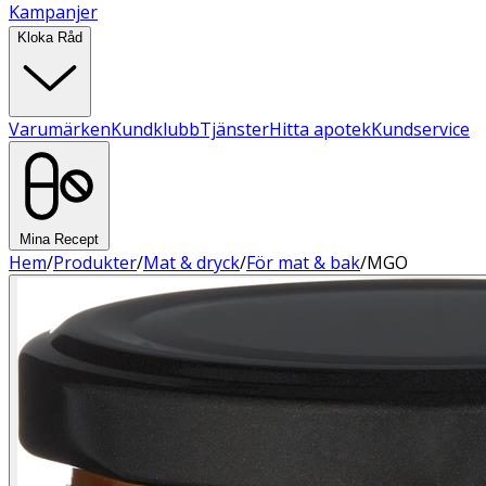
Kampanjer
Kloka Råd
Varumärken
Kundklubb
Tjänster
Hitta apotek
Kundservice
Mina Recept
Hem
/
Produkter
/
Mat & dryck
/
För mat & bak
/
MGO