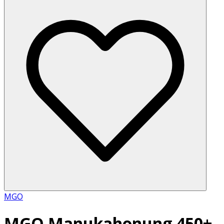
MGO
MGO Manukahonung 450+,