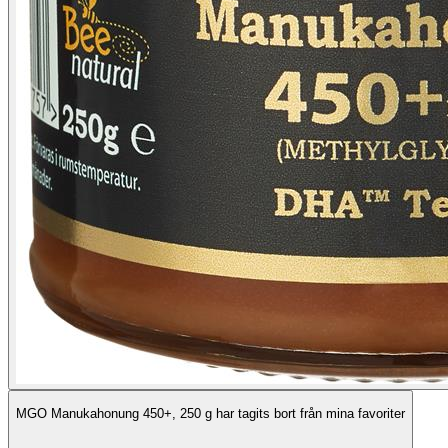
MGO Manukahonung 450+, 250 g har tagits bort från mina favoriter