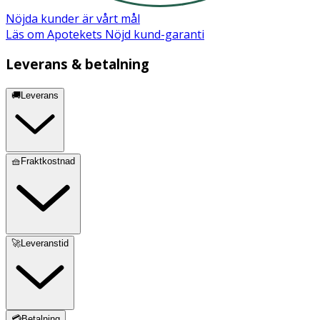
Nöjda kunder är vårt mål
Läs om Apotekets Nöjd kund-garanti
Leverans & betalning
🚚Leverans
🧺Fraktkostnad
🚀Leveranstid
💳Betalning