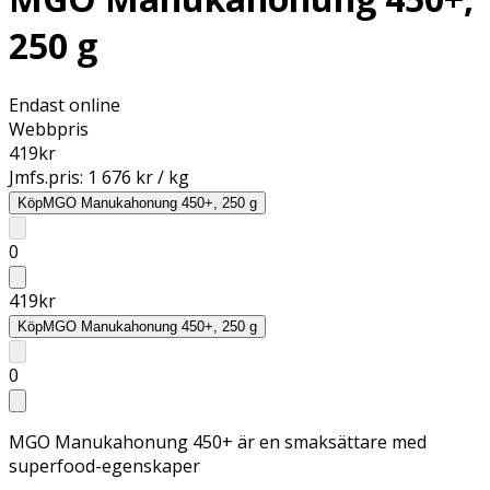
250 g
Endast online
Webbpris
419
kr
Jmfs.pris:
1 676 kr / kg
Köp
MGO Manukahonung 450+, 250 g
0
419
kr
Köp
MGO Manukahonung 450+, 250 g
0
MGO Manukahonung 450+ är en smaksättare med
superfood-egenskaper