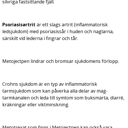
silvriga fastsittande fjäll.
Psoriasisartrit
är ett slags artrit (inflammatorisk
ledsjukdom) med psoriasissår i huden och naglarna,
särskilt vid lederna i fingrar och tår.
Metojectpen lindrar och bromsar sjukdomens förlopp.
Crohns sjukdom är en typ av inflammatorisk
tarmsjukdom som kan påverka alla delar av mag-
tarmkanalen och leda till symtom som buksmärta, diarré,
kräkningar eller viktminskning.
Metotrexat som finns i Metojectpen kan också vara