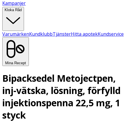
Kampanjer
Kloka Råd
Varumärken
Kundklubb
Tjänster
Hitta apotek
Kundservice
Mina Recept
Bipacksedel Metojectpen,
inj-vätska, lösning, förfylld
injektionspenna 22,5 mg, 1
styck