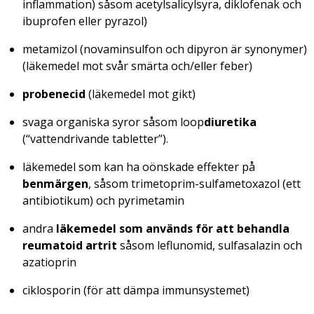
inflammation) såsom acetylsalicylsyra, diklofenak och
ibuprofen eller pyrazol)
metamizol (novaminsulfon och dipyron är synonymer)
(läkemedel mot svår smärta och/eller feber)
probenecid
(läkemedel mot gikt)
svaga organiska syror såsom loop
diuretika
(“vattendrivande tabletter”).
läkemedel som kan ha oönskade effekter på
benmärgen
, såsom trimetoprim-sulfametoxazol (ett
antibiotikum) och pyrimetamin
andra
läkemedel som används för att behandla
reumatoid artrit
såsom leflunomid, sulfasalazin och
azatioprin
ciklosporin (för att dämpa immunsystemet)