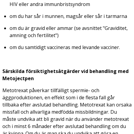
HIV eller andra immunbristsyndrom
om du har sår i munnen, magsår eller sår i tarmarna
om du är gravid eller ammar (se avsnittet "Graviditet,
amning och fertilitet")
om du samtidigt vaccineras med levande vacciner.
Särskilda försiktighetsåtgärder vid behandling med
Metojectpen
Metotrexat påverkar tillfälligt spermie- och
äggproduktionen, en effekt som i de flesta fall går
tillbaka efter avslutad behandling. Metotrexat kan orsaka
missfall och allvarliga medfödda missbildningar. Du
måste undvika att bli gravid när du använder metotrexat
och i minst 6 månader efter avslutad behandling om du
är kvinna. Om du är man ska du undvika att göra en