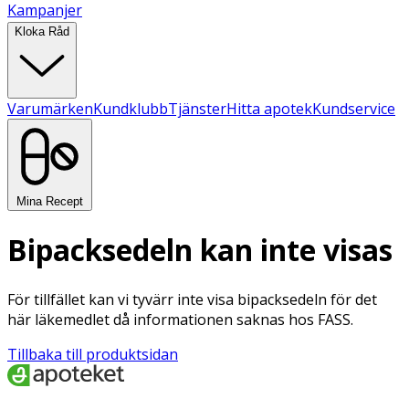
Kampanjer
Kloka Råd
Varumärken
Kundklubb
Tjänster
Hitta apotek
Kundservice
Mina Recept
Bipacksedeln kan inte visas
För tillfället kan vi tyvärr inte visa bipacksedeln för det
här läkemedlet då informationen saknas hos FASS.
Tillbaka till produktsidan