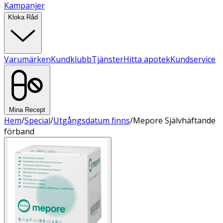
Kampanjer
Kloka Råd
Varumärken
Kundklubb
Tjänster
Hitta apotek
Kundservice
Mina Recept
Hem
/
Special
/
Utgångsdatum finns
/
Mepore Självhäftande
förband