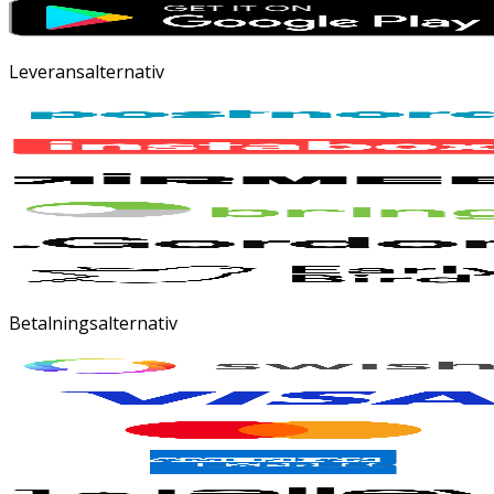
Leveransalternativ
Betalningsalternativ