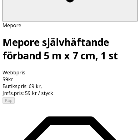
Mepore
Mepore självhäftande
förband 5 m x 7 cm, 1 st
Webbpris
59
kr
Butikspris:
69 kr
,
Jmfs.pris:
59 kr / styck
Köp