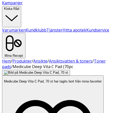
Kampanjer
Kloka Råd
Varumärken
Kundklubb
Tjänster
Hitta apotek
Kundservice
Mina Recept
Hem
/
Produkter
/
Ansikte
/
Ansiktsvatten & toners
/
Toner
pads
/
Medicube Deep Vita C Pad (70pc
Medicube Deep Vita C Pad, 70 st har tagits bort från mina favoriter