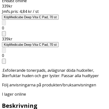
Endast online
339
kr
Jmfs.pris:
4,84 kr / st
Köp
Medicube Deep Vita C Pad, 70 st
0
339
kr
Köp
Medicube Deep Vita C Pad, 70 st
0
.Exfolierande tonerpads, avlägsnar döda hudceller,
återfuktar huden och ger lyster. Passar alla hudtyper
Följ anvisningarna på produkten/bruksanvisningen
I lager online
Beskrivning