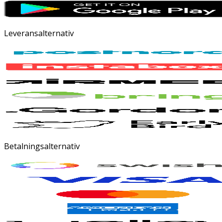
Leveransalternativ
Betalningsalternativ