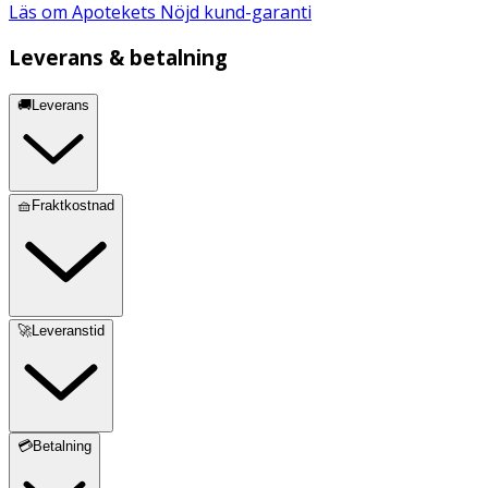
Läs om Apotekets Nöjd kund-garanti
Leverans & betalning
🚚Leverans
🧺Fraktkostnad
🚀Leveranstid
💳Betalning