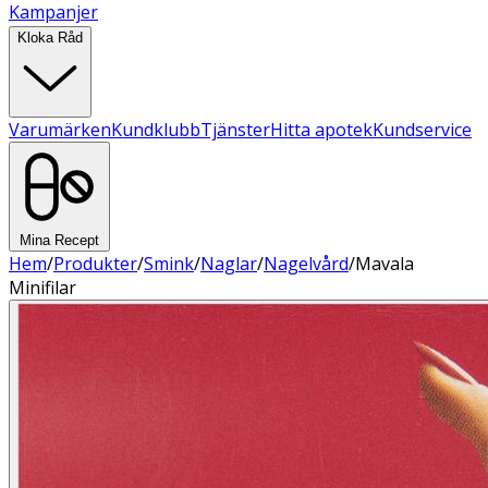
Kampanjer
Kloka Råd
Varumärken
Kundklubb
Tjänster
Hitta apotek
Kundservice
Mina Recept
Hem
/
Produkter
/
Smink
/
Naglar
/
Nagelvård
/
Mavala
Minifilar