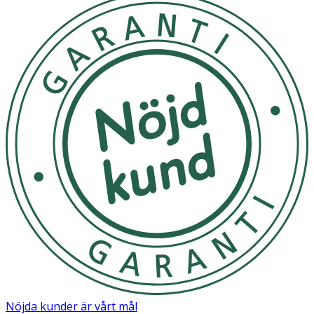
Nöjda kunder är vårt mål