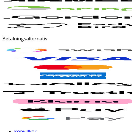
Betalningsalternativ
Köpvillkor