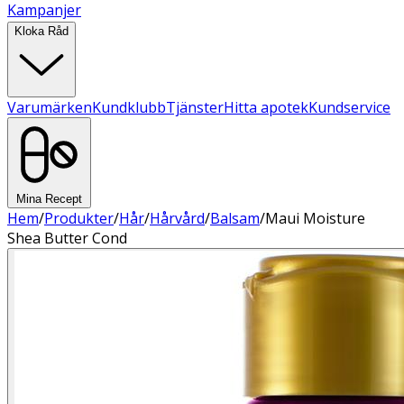
Kampanjer
Kloka Råd
Varumärken
Kundklubb
Tjänster
Hitta apotek
Kundservice
Mina Recept
Hem
/
Produkter
/
Hår
/
Hårvård
/
Balsam
/
Maui Moisture
Shea Butter Cond