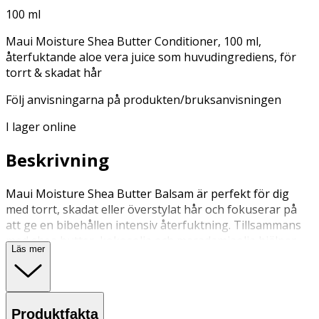
100 ml
Maui Moisture Shea Butter Conditioner, 100 ml,
återfuktande aloe vera juice som huvudingrediens, för
torrt & skadat hår
Följ anvisningarna på produkten/bruksanvisningen
I lager online
Beskrivning
Maui Moisture Shea Butter Balsam är perfekt för dig
med torrt, skadat eller överstylat hår och fokuserar på
att ge en bibehållen intensiv återfuktning. Tillsammans
med shea butter, kokosolja och macadamiaolja hjälper
Läs mer
balsamet håret att reparera skadade partier samtidigt
som resultatet blir ett mjukt svall med en härlig glans!
Dessutom är första ingrediensen i ingredienslistan
återfuktande aloe vera juice som ger ditt hår nytt liv!
Produktfakta