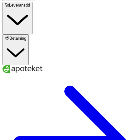
🚀Leveranstid
💳Betalning