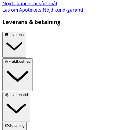
Nöjda kunder är vårt mål
Läs om Apotekets Nöjd kund-garanti
* Dagligt referensintag. ** DRI ej fastställd
Leverans & betalning
Innehåll
MSM (methylsulfonylmethan), vitamin c(askorbinsyra),
🚚Leverans
hyaluronsyra, klumpförebyggande medel
(magnesiumsalter av fettsyror), biotin(d-biotin),
vegetabilisk kapsel (HPMC).
🧺Fraktkostnad
🚀Leveranstid
💳Betalning