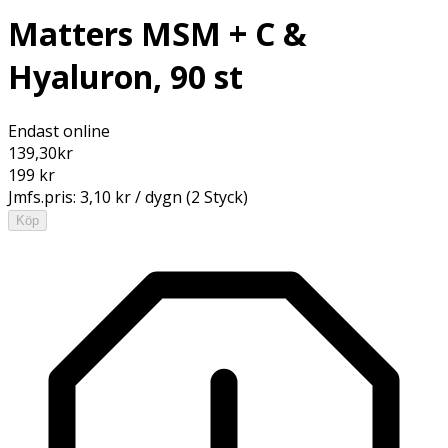
Matters MSM + C &
Hyaluron, 90 st
Endast online
139,30
kr
199 kr
Jmfs.pris:
3,10 kr / dygn (2 Styck)
Köp