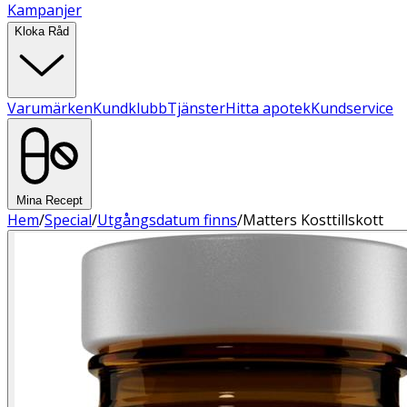
Kampanjer
Kloka Råd
Varumärken
Kundklubb
Tjänster
Hitta apotek
Kundservice
Mina Recept
Hem
/
Special
/
Utgångsdatum finns
/
Matters Kosttillskott