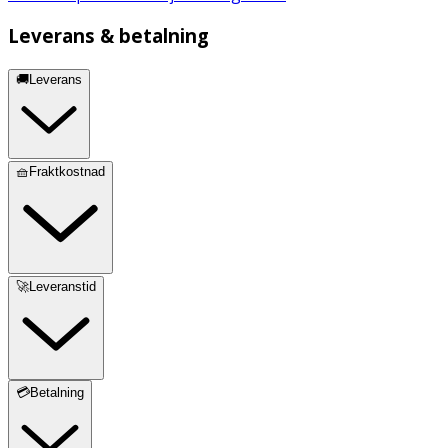
Leverans & betalning
🚚Leverans
🧺Fraktkostnad
🚀Leveranstid
💳Betalning