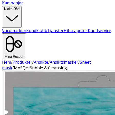
Kampanjer
Kloka Råd
Varumärken
Kundklubb
Tjänster
Hitta apotek
Kundservice
Mina Recept
Hem
/
Produkter
/
Ansikte
/
Ansiktsmasker
/
Sheet
mask
/
MASQ+ Bubble & Cleansing