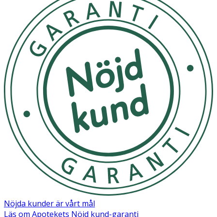
- Förvaras i rumstemperatur, ej i direkt solljus.
Innehåll
AQUA, PROPYLENE GLYCOL, GLYCERIN, DISILOXANE,
PROPYLENE GLYCOL DICAPRYLATE, ISOPENTANE,
LAURYL GLUCOSIDE, COCAMIDOPROPYL BETAINE,
DISODIUM COCOAMPHODIACETATE, BENZYL GLYCOL,
SODIUM CHLORIDE, PEG-60 HYDROGENATED CASTOR
OIL, SODIUM PEG-7 OLIVE OIL CARBOXYLATE,
ETHYLHEXYL HYDROXYSTEARATE BENZOATE,
DIETHYLHEXYL SEBACATE, XANTHAN GUM, UREA,
ALLANTOIN, ACRYLATES/C10-30 ALKYL ACRYLATE
CROSSPOLYMER, BETAINE, ETHYLHEXYLGLYCERIN,
BUTYLENE GLYCOL, RASPBERRY KETONE , DISODIUM
EDTA, PARFUM, DIPROPYLENE GLYCOL, DIPOTASSIUM
GLYCYRRHIZATE, HEXYLENE GLYCOL, 1,2-HEXANEDIOL,
VACCINIUM MACROCARPON (CRANBERRY) FRUIT
EXTRACT, RUBUS FRUTICOSUS (BLACKBERRY) FRUIT
EXTRACT, FRAGARIA CHILOENSIS (STRAWBERRY), FRUIT
EXTRACT, VACCINIUM ANGUSTIFOLIUM (BLUEBERRY)
FRUIT EXTRACT.
Nöjda kunder är vårt mål
Läs om Apotekets Nöjd kund-garanti