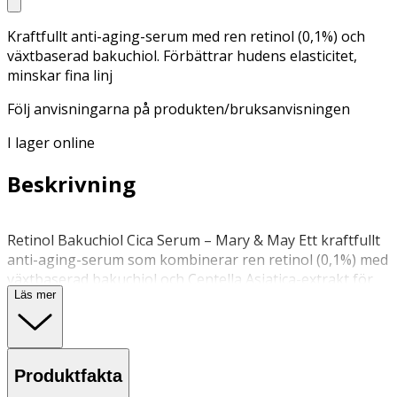
Kraftfullt anti-aging-serum med ren retinol (0,1%) och
växtbaserad bakuchiol. Förbättrar hudens elasticitet,
minskar fina linj
Följ anvisningarna på produkten/bruksanvisningen
I lager online
Beskrivning
Retinol Bakuchiol Cica Serum – Mary & May Ett kraftfullt
anti-aging-serum som kombinerar ren retinol (0,1%) med
växtbaserad bakuchiol och Centella Asiatica-extrakt för
Läs mer
att förbättra hudens elasticitet, minska fina linjer och
porstorlek. Serumet innehåller Jeju Centella Asiatica-
extrakt, låg-molekylär Cica PDRN och Cica exosomer, som
lugnar och regenererar huden samtidigt som det stödjer
Produktfakta
förbättring av porernas utseende. Det trippel
peptidkomplexet stärker hudens naturliga barriär och