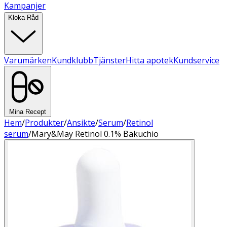
Kampanjer
Kloka Råd
Varumärken
Kundklubb
Tjänster
Hitta apotek
Kundservice
Mina Recept
Hem
/
Produkter
/
Ansikte
/
Serum
/
Retinol
serum
/
Mary&May Retinol 0.1% Bakuchio