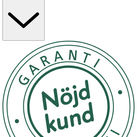
ökar elasticiteten, vilket ger en jämnare, slätare och mer
välmående hud med reducerade fina linjer.
Applicera några droppar serum på rengjord hud och
massera försiktigt in över ansikte och hals tills det
absorberats helt. Serumet kan användas dagligen på
kvällen eller enligt behov, och fungerar utmärkt som bas
innan fuktkräm. Undvik direkt kontakt med
ögonområdet.
Avbryt användning och kontakta läkare eller
hudspecialist vid onormala symtom som rodnad, svullnad
eller klåda, särskilt efter solexponering. Använd inte på
skadad hud. Undvik kontakt med ögonen. Vid kontakt
med ögonen, skölj omedelbart med vatten. Om du har
känslig hud eller allergi, testa produkten på ett litet
hudområde före användning. Förvars utom räckhåll för
barn och skyddat från direkt solljus.
OK för gravida och ammande: