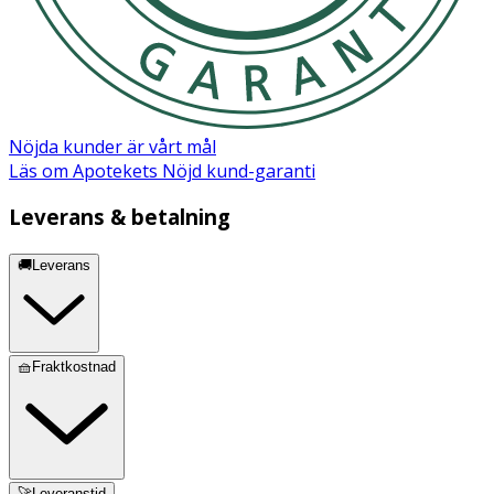
Ingredienser:
Aqua(Water), Glycereth-26, 1,2-Hexanediol, Arginine,
Carbomer, Melaleuca Alternifolia Extract,
Ethylhexylglycerin, Houttuynia Cordata Extract, Caprylyl
Glycol
Nöjda kunder är vårt mål
Läs om Apotekets Nöjd kund-garanti
Leverans & betalning
🚚Leverans
🧺Fraktkostnad
🚀Leveranstid