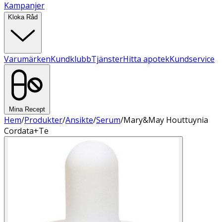
Kampanjer
Kloka Råd
Varumärken
Kundklubb
Tjänster
Hitta apotek
Kundservice
Mina Recept
Hem
/
Produkter
/
Ansikte
/
Serum
/
Mary&May Houttuynia
Cordata+Te