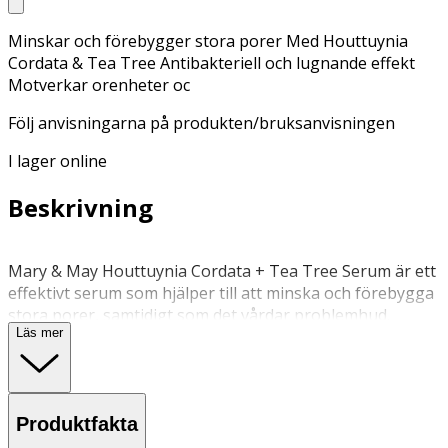
Minskar och förebygger stora porer Med Houttuynia
Cordata & Tea Tree Antibakteriell och lugnande effekt
Motverkar orenheter oc
Följ anvisningarna på produkten/bruksanvisningen
I lager online
Beskrivning
Mary & May Houttuynia Cordata + Tea Tree Serum är ett
effektivt serum som hjälper till att minska och förebygga
stora porer, samtidigt som det vårdar problemhud.
Läs mer
Houttuynia Cordata, en ört som traditionellt används i
Sydostasien för sina medicinska egenskaper, är rik på
antioxidanter som skyddar mot fria radikaler och
samtidigt behandlar hudirritation, pormaskar och
Produktfakta
orenheter. Den hjälper också till att bibehålla hudens
fuktnivå. Tea tree-extrakt bidrar med antibakteriella