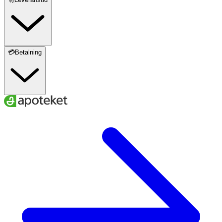
💳Betalning