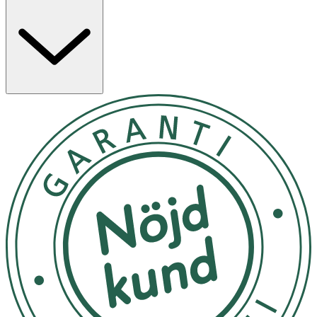
egenskaper som behandlar och lugnar oren hud, rodnad
och irritation, samt stärker hudbarriären. Serumet är
lättabsorberande, lämnar ingen oljig känsla och är därför
lämpligt för alla hudtyper som vill minska synligheten av
stora porer, rodnad och oren hud.
Applicera några droppar på rengjord hud efter toner.
Massera försiktigt in i ansikte och hals tills serumet
absorberats. Använd morgon och kväll. Kan även
appliceras lokalt på problemområden.
Avbryt användning och kontakta läkare eller
hudspecialist vid onormala symtom som rodnad, svullnad
eller klåda, särskilt efter solexponering. Använd inte på
skadad hud. Förvaras utom räckhåll för barn och skyddat
från direkt solljus.
OK för gravida och ammande:
Ja