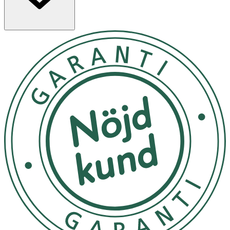
förhindra spridning av bakterier. Låt produkten torka
och skölj sedan av på morgonen. Observera att
produkten inte bör användas på skadad hud. Undvik att
skaka flaskan. Om oavsiktligt skakad, placera helt enkelt
flaskan på en jämn, platt yta och låt den vara ostörd i
några timmar. På så sätt kommer din Drying Lotion att
återgå till sitt normala tillstånd. Du kan också använda
Drying Lotion på rygg, bröst och nacke.
Förvaras i normal rumstemperatur.
OK för gravida och ammande:
Ja
Ingredienser:
Isopropyl Alcohol, Water (Aqua/Eau), Calamine, Camphor,
Sulfur, Talc, Titanium Dioxide (CI 77891), Zinc Oxide,
Glycerin, Salicylic Acid.