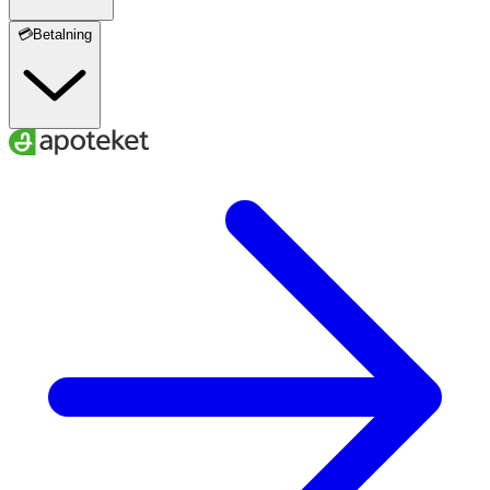
💳Betalning