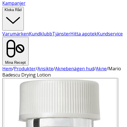
Kampanjer
Kloka Råd
Varumärken
Kundklubb
Tjänster
Hitta apotek
Kundservice
Mina Recept
Hem
/
Produkter
/
Ansikte
/
Aknebenägen hud
/
Akne
/
Mario
Badescu Drying Lotion