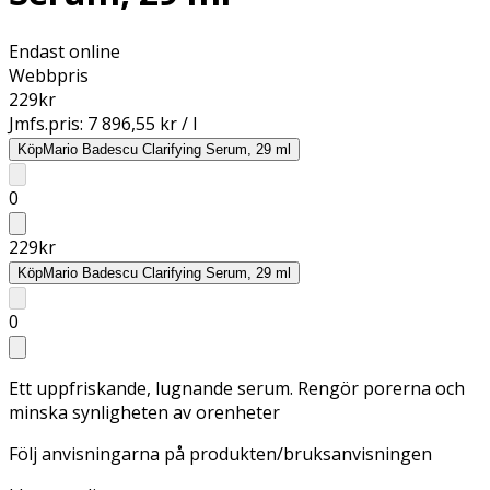
Endast online
Webbpris
229
kr
Jmfs.pris:
7 896,55 kr / l
Köp
Mario Badescu Clarifying Serum, 29 ml
0
229
kr
Köp
Mario Badescu Clarifying Serum, 29 ml
0
Ett uppfriskande, lugnande serum. Rengör porerna och
minska synligheten av orenheter
Följ anvisningarna på produkten/bruksanvisningen