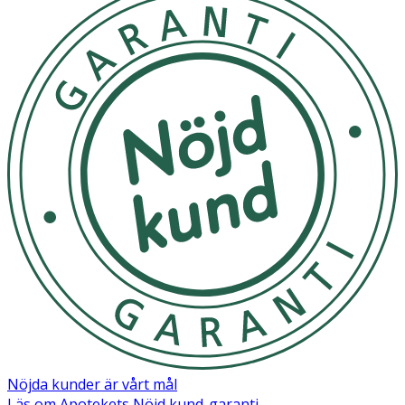
samtidigt som det ger en strålande och jämn hudton. Det
är lämpligt för alla hudtyper.
Applicera 3-4 droppar på ansiktet efter rengöring och
ansikstvatten (undvik ögonområdet) på morgonen eller
kvällen. Följ upp med en fuktighetskräm eller en tjockare
kräm. *Om produkten kommer i kontakt med ögonen,
skölj genast med vatten. Använd inte på känslig, eller
fjällande hud.
Förvaras i normal rumstemperatur.
OK för gravida och ammande:
Ja
Ingredienser:
Aqua (Water, Eau), Lactobacillus Ferment Lysate, Glycerin,
Aloe Barbadensis Leaf Juice, Potassium Azeloyl
Diglycinate, Hydroxyethyl Acrylate/Sodium
Nöjda kunder är vårt mål
Acryloyldimethyl Taurate Copolymer, Azelaic Acid, Inulin,
Läs om Apotekets Nöjd kund-garanti