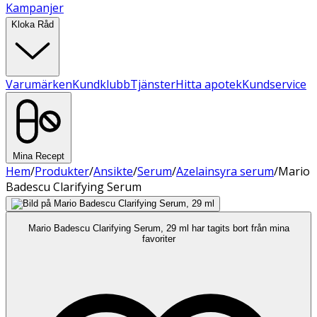
Kampanjer
Kloka Råd
Varumärken
Kundklubb
Tjänster
Hitta apotek
Kundservice
Mina Recept
Hem
/
Produkter
/
Ansikte
/
Serum
/
Azelainsyra serum
/
Mario
Badescu Clarifying Serum
Mario Badescu Clarifying Serum, 29 ml har tagits bort från mina
favoriter