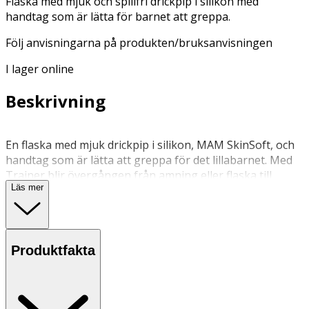
Flaska med mjuk och spillfri drickpip i silikon med
handtag som är lätta för barnet att greppa.
Följ anvisningarna på produkten/bruksanvisningen
I lager online
Beskrivning
En flaska med mjuk drickpip i silikon, MAM SkinSoft, och
handtag som är lätta att greppa för det lillabarnet. Med
Trainer blir övergången från amning eller flaska till
Läs mer
mugg enkel tackvare den spillfria och extra mjuka
drickpipen. Handtaget är särskilt utformat för små
bebishänder och ger ett bra grepp.
Produktfakta
För att säkerställa flaskans hygien ska samtliga delar tas
isär och läggas i kokande vatten i 5 minuter före första
användning.