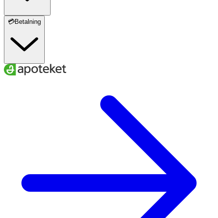
💳Betalning