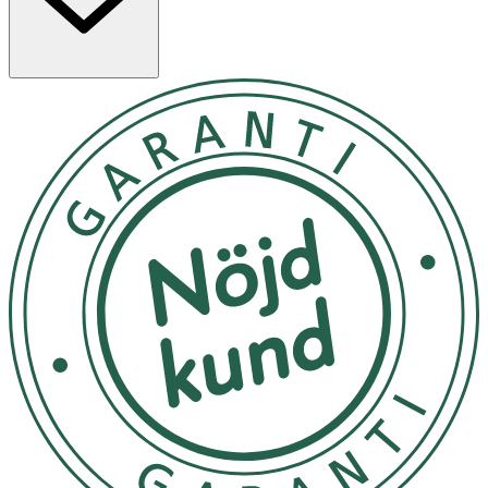
Lämna inte flaskans delar i direkt solljus eller hetta.
OK för gravida och ammande:
Ja
Ingredienser:
Flaska/lock/handtag: Polypropen (PP) Drickpip: Silikon