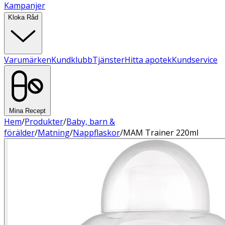
Kampanjer
Kloka Råd
Varumärken
Kundklubb
Tjänster
Hitta apotek
Kundservice
Mina Recept
Hem
/
Produkter
/
Baby, barn &
förälder
/
Matning
/
Nappflaskor
/
MAM Trainer 220ml