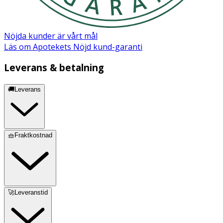
Nöjda kunder är vårt mål
Läs om Apotekets Nöjd kund-garanti
Leverans & betalning
🚚Leverans
🧺Fraktkostnad
🚀Leveranstid