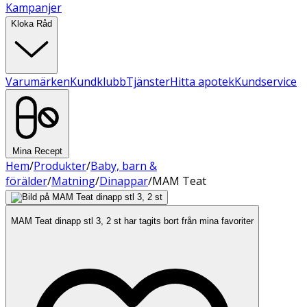
Kampanjer
Kloka Råd
Varumärken
Kundklubb
Tjänster
Hitta apotek
Kundservice
Mina Recept
Hem
/
Produkter
/
Baby, barn &
förälder
/
Matning
/
Dinappar
/
MAM Teat
MAM Teat dinapp stl 3, 2 st har tagits bort från mina favoriter