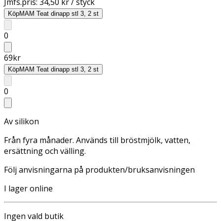
Jmfs.pris:
34,50 kr / styck
Köp
MAM Teat dinapp stl 3, 2 st
0
69
kr
Köp
MAM Teat dinapp stl 3, 2 st
0
Av silikon
Från fyra månader. Används till bröstmjölk, vatten,
ersättning och välling.
Följ anvisningarna på produkten/bruksanvisningen
I lager online
Ingen vald butik