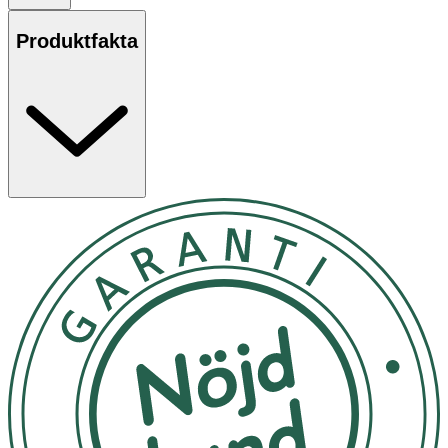
flöde.
Produktfakta
Dinapp storlek 2:
Från ca 2 månader. Används till vatten, bröstmjölk och
modersmjölkersättning. Dinappp med medium flöde.
Dinapp storlek 3:
Från ca 4 månader. Används till bröstmjölk och
modersmjölksersättning. Dinapp med snabbt flöde.
Dinapp stl X-skåra:
Från ca 6 månader. Används till välling och tjockare
vätskor. Dinapp med extra snabbt flöde.