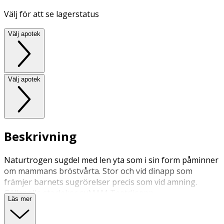
Välj för att se lagerstatus
Välj apotek
Välj apotek
Beskrivning
Naturtrogen sugdel med len yta som i sin form påminner
om mammans bröstvårta. Stor och vid dinapp som
främjer barnets sugrörelser precis som vid amning.
Gäller alla storlekar avMAM Teatdinapp.
Läs mer
Dinapp storlek 1:
För nyfödd. Används till bröstmjölk. Dinapp med långsamt