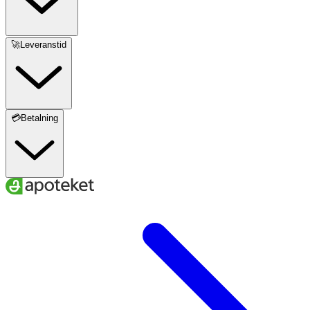
🚀Leveranstid
💳Betalning