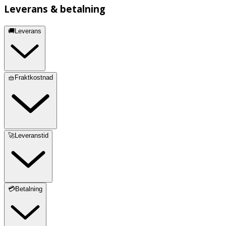
Leverans & betalning
🚚Leverans
🧺Fraktkostnad
🚀Leveranstid
💳Betalning