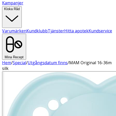
Kampanjer
Kloka Råd
Varumärken
Kundklubb
Tjänster
Hitta apotek
Kundservice
Mina Recept
Hem
/
Special
/
Utgångsdatum finns
/
MAM Original 16-36m
silk