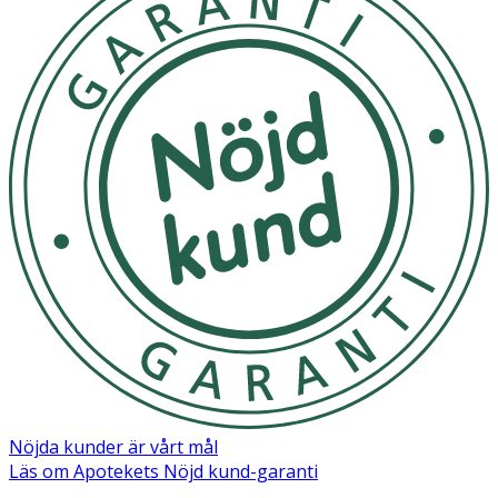
Förvaring
- Förvara nappen skyddade från solljus och hetta.
Material
Sköld/Knopp: Polypropen (PP)
Sugdel: Silikon
Nöjda kunder är vårt mål
Läs om Apotekets Nöjd kund-garanti