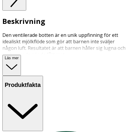
Beskrivning
Den ventilerade botten är en unik uppfinning för ett
idealiskt mjölkflöde som gör att barnen inte sväljer
någon luft. Resultatet är att barnen håller sig lugna och
avslappnade när de fått mat.
Läs mer
Nappflaskan går också att sterilisera i mikrovågsugn i tre
enkla steg.
Nappflaskan finns i fyra olika färger, rosa, ljusblå, vit och
Produktfakta
lila. Vid köp via hemsidan levereras slumpmässig färg.