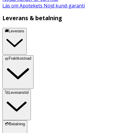
Läs om Apotekets Nöjd kund-garanti
Leverans & betalning
🚚Leverans
🧺Fraktkostnad
🚀Leveranstid
💳Betalning