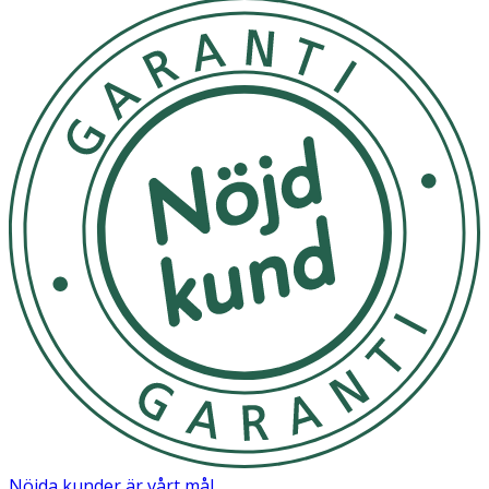
Nöjda kunder är vårt mål