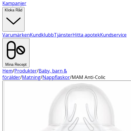
Kampanjer
Kloka Råd
Varumärken
Kundklubb
Tjänster
Hitta apotek
Kundservice
Mina Recept
Hem
/
Produkter
/
Baby, barn &
förälder
/
Matning
/
Nappflaskor
/
MAM Anti-Colic