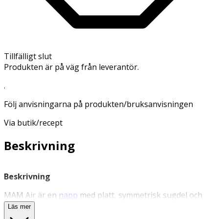
Tillfälligt slut
Produkten är på väg från leverantör.
.
Följ anvisningarna på produkten/bruksanvisningen
Via butik/recept
Beskrivning
Beskrivning
MAM Air är en
napp
med platt, symmetrisk sugdel och
extra stora lufthål som låter bebisens ömtåliga hud
Läs mer
andas. Designen gör att du kan se ditt barns leende när