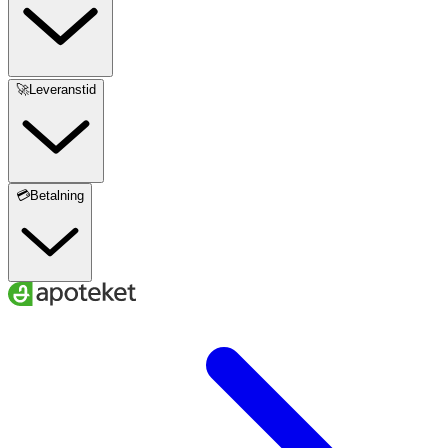
🚀Leveranstid
💳Betalning