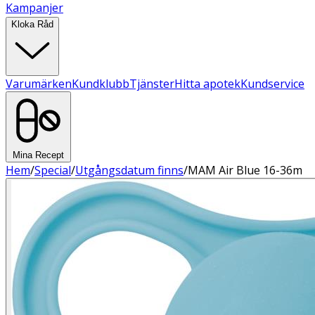
Kampanjer
Kloka Råd
Varumärken
Kundklubb
Tjänster
Hitta apotek
Kundservice
Mina Recept
Hem
/
Special
/
Utgångsdatum finns
/
MAM Air Blue 16-36m