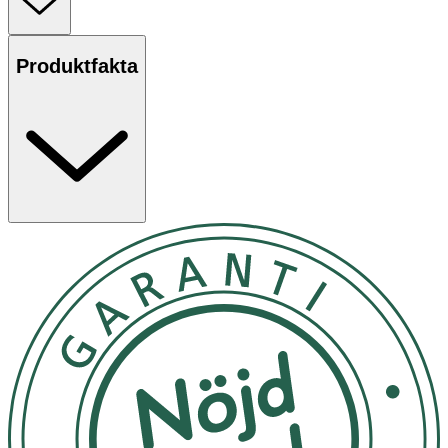
nappen används. Förpackningen innehåller 2 nappar för
åldern 16–36 månader. Färg: Blå.
Produktfakta
Sugdelen är gjord av MAM SkinSoftTM silikon, som
känns mjuk och påminner om mammas hud. Napparna
kommer i en praktisk box för förvaring och sterilisering
som gör att du enkelt kan sterilisera dem i mikron.
Användning
- För att säkerställa säkerhet och hygien, byt napp efter
1-2 månader.
- Provdra alltid nappen före varje användning.
- Lämna inte nappen i direkt solljus eller nära en
värmekälla.
Material
Sköld/Knopp: Polypropen (PP) Sugdel: Silikon