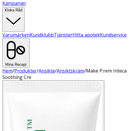
Kampanjer
Kloka Råd
Varumärken
Kundklubb
Tjänster
Hitta apotek
Kundservice
Mina Recept
Hem
/
Produkter
/
Ansikte
/
Ansiktskräm
/
Make P:rem Inteca
Soothing Cre