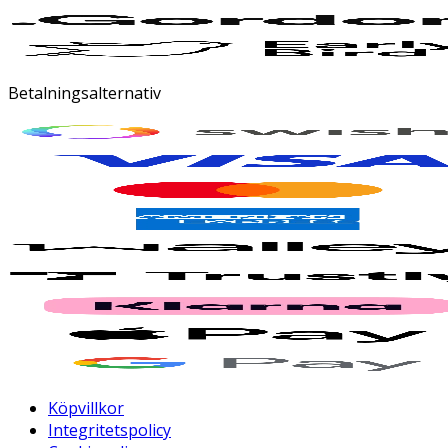
Betalningsalternativ
Köpvillkor
Integritetspolicy