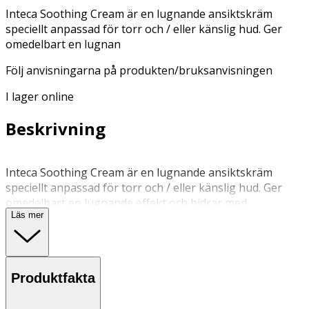
Inteca Soothing Cream är en lugnande ansiktskräm
speciellt anpassad för torr och / eller känslig hud. Ger
omedelbart en lugnan
Följ anvisningarna på produkten/bruksanvisningen
I lager online
Beskrivning
Inteca Soothing Cream är en lugnande ansiktskräm
speciellt anpassad för torr och / eller känslig hud. Ger
omedelbart en lugnande effekt och bidrar med
Läs mer
återfuktande egenskaper. Med en krämig konsistens
som snabbt och smidigt absorberas av huden. Berikad
med en blandning av Inteca™-komplex och ceramider,
som effektivt hjälper till att dämpa rodnad samtidigt som
Produktfakta
den ger djup återfuktning. Den verkar även närande och
resultatet blir en hälsosam och mer balanserad hud.