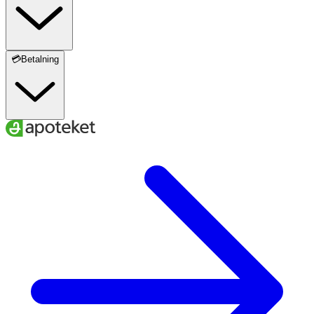
💳Betalning