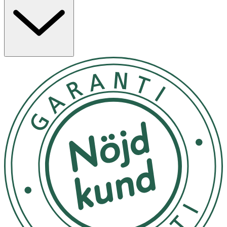
Applicera en lagom mängd i hela ansiktet efter
rengöring, toner och essence / serum. Avsluta genom att
klappa / pressa med handflatorna försiktigt för bästa
absorption.
Förvara svalt och torrt och ej i direkt solljus.
OK för gravida och ammande:
Ja
Ingredienser:
Aqua, Propanediol, Glycerin, Glyceryl Glucoside, 1,2-
Hexanediol, Caprylic/Capric Triglyceride, Hydrogenated
Polydecene, Butylene Glycol, Sorbitol, Cetearyl Olivate,
Sorbitan Olivate, Vinyl Dimethicone, Carbomer, Candida
Bombicola/Glucose/Methyl Rapeseedate Ferment,
Helianthus Annuus Seed Oil, Dipropylene Glycol, Glyceryl
Stearate SE, Hydrogenated Lecithin, Tromethamine,
Niacinamide, Ethylhexylglycerin, Adenosine, Disodium
EDTA, Ethoxydiglycol, Hyaluronic Acid, Hydrolyzed