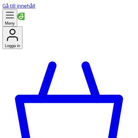
Gå till innehåll
Meny
Logga in