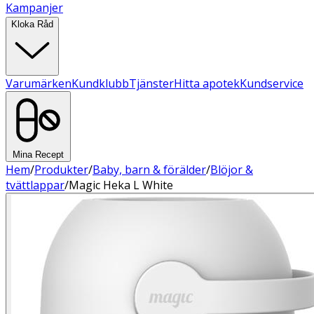
Kampanjer
Kloka Råd
Varumärken
Kundklubb
Tjänster
Hitta apotek
Kundservice
Mina Recept
Hem
/
Produkter
/
Baby, barn & förälder
/
Blöjor &
tvättlappar
/
Magic Heka L White