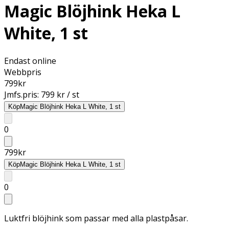
Magic Blöjhink Heka L
White, 1 st
Endast online
Webbpris
799
kr
Jmfs.pris:
799 kr / st
Köp
Magic Blöjhink Heka L White, 1 st
0
799
kr
Köp
Magic Blöjhink Heka L White, 1 st
0
Luktfri blöjhink som passar med alla plastpåsar.