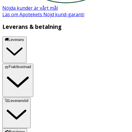
Nöjda kunder är vårt mål
Läs om Apotekets Nöjd kund-garanti
Leverans & betalning
🚚Leverans
🧺Fraktkostnad
🚀Leveranstid
💳Betalning