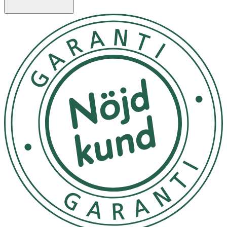
släppa blöjan direkt i öppningen. Om du vill lägga den i
behållaren vrider du handtaget framåt och sedan tillbaka
igen. Nu hamnar blöjan i den 100 % luktfria, slutna delen
av hinken. Vrid överdelen av hinken genom att använda
den lilla sidoknappen. Då kan hela locket, inklusive påsen,
lyftas av. Vrid påsen några varv och riv sedan loss den
från påshållaren.
Förvara inte i direkt solljus.
OK för gravida och ammande:
Ja
Ingredienser:
Polypropen, 50% recycled