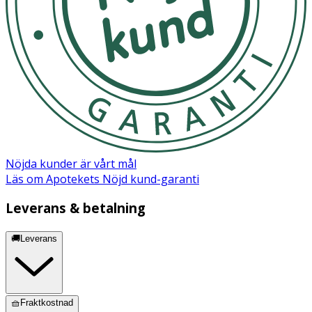
från påshållaren.
Förvara inte i direkt solljus.
OK för gravida och ammande:
Ja
Ingredienser:
Polypropen, 50% recycled
Nöjda kunder är vårt mål
Läs om Apotekets Nöjd kund-garanti
Leverans & betalning
🚚Leverans
🧺Fraktkostnad