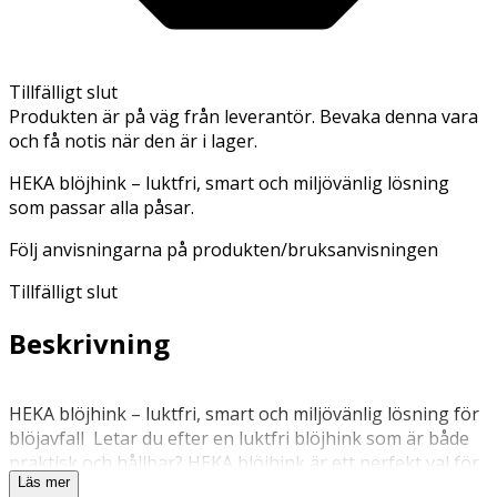
Tillfälligt slut
Produkten är på väg från leverantör. Bevaka denna vara
och få notis när den är i lager.
HEKA blöjhink – luktfri, smart och miljövänlig lösning
som passar alla påsar.
Följ anvisningarna på produkten/bruksanvisningen
Tillfälligt slut
Beskrivning
HEKA blöjhink – luktfri, smart och miljövänlig lösning för
blöjavfall Letar du efter en luktfri blöjhink som är både
praktisk och hållbar? HEKA blöjhink är ett perfekt val för
Läs mer
föräldrar som vill hantera blöjor på ett enkelt, hygieniskt