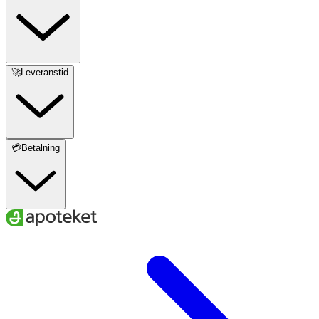
🚀Leveranstid
💳Betalning