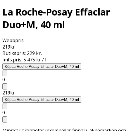
La Roche-Posay Effaclar
Duo+M, 40 ml
Webbpris
219
kr
Butikspris:
229 kr
,
Jmfs.pris:
5 475 kr / l
Köp
La Roche-Posay Effaclar Duo+M, 40 ml
0
219
kr
Köp
La Roche-Posay Effaclar Duo+M, 40 ml
0
Minskar orenheter (exempelvis finnar), aknemärken och