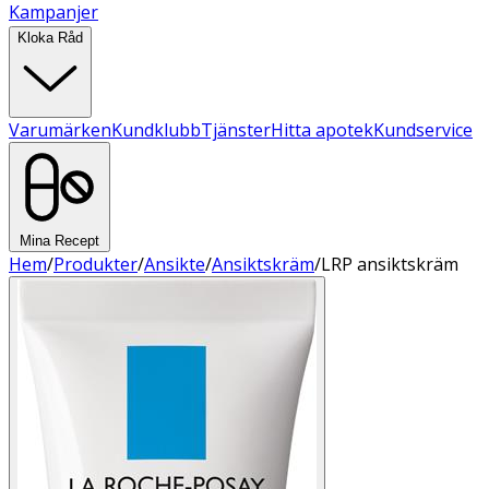
Kampanjer
Kloka Råd
Varumärken
Kundklubb
Tjänster
Hitta apotek
Kundservice
Mina Recept
Hem
/
Produkter
/
Ansikte
/
Ansiktskräm
/
LRP ansiktskräm