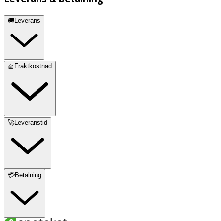
🚚Leverans
🧺Fraktkostnad
🚀Leveranstid
💳Betalning