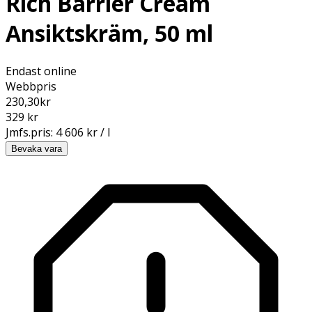
Rich Barrier Cream
Ansiktskräm, 50 ml
Endast online
Webbpris
230,30
kr
329 kr
Jmfs.pris:
4 606 kr / l
Bevaka vara