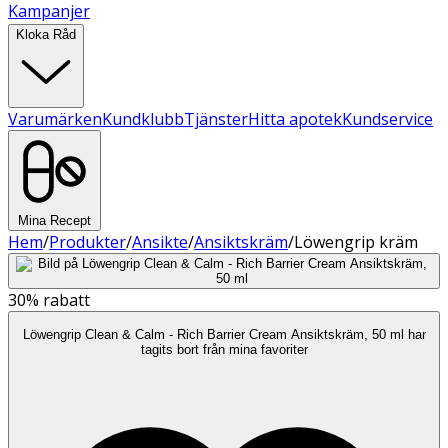
Kampanjer
Kloka Råd
Varumärken
Kundklubb
Tjänster
Hitta apotek
Kundservice
Mina Recept
Hem
/
Produkter
/
Ansikte
/
Ansiktskräm
/
Löwengrip kräm
30%
rabatt
Löwengrip Clean & Calm - Rich Barrier Cream Ansiktskräm, 50 ml har
tagits bort från mina favoriter