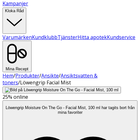
Kampanjer
Kloka Råd
Varumärken
Kundklubb
Tjänster
Hitta apotek
Kundservice
Mina Recept
Hem
/
Produkter
/
Ansikte
/
Ansiktsvatten &
toners
/
Löwengrip Facial Mist
25%
online
Löwengrip Moisture On The Go - Facial Mist, 100 ml har tagits bort från
mina favoriter