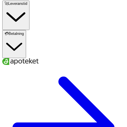
🚀Leveranstid
💳Betalning