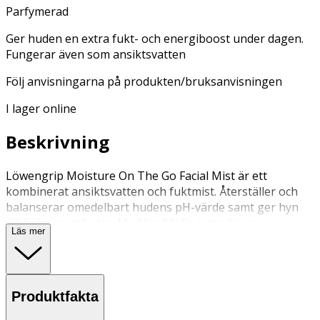
Parfymerad
Ger huden en extra fukt- och energiboost under dagen.
Fungerar även som ansiktsvatten
Följ anvisningarna på produkten/bruksanvisningen
I lager online
Beskrivning
Löwengrip Moisture On The Go Facial Mist är ett
kombinerat ansiktsvatten och fuktmist. Återställer och
balanserar omedelbart hudens pH-värde samt ger hyn
ett hälsosamt lyster. Med kraftfulla ingredienser som
Läs mer
niacinamide, allantoin och en sammansättning av vitamin
B, C och E verkar misten antiinflammatoriskt och
lugnande. Formulan neutraliserar talgproduktionen och
ökar hudens elasticitet, vilket minskar antalet synliga
Produktfakta
porer och linjer.