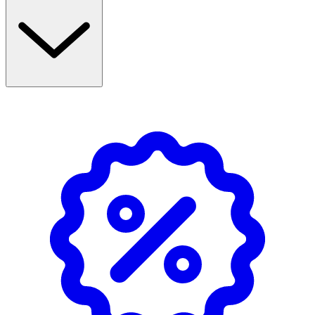
Användning
• Passar alla hudtyper, även känslig hy.
• Använd morgon och kväll som en del i ansiktsrutinen,
eller applicera under dagen för att återställa hudens
fuktbalans.
• Komplettera gärna din ansiktsrutin med Löwengrip
Clean & Calm Facial Cleanser, The Serum Facial Serum
och The Cream Facial Cream.
• Följ anvisningar på produkten/bruksanvisningen.
Innehåll
Aqua (Water), Glycerin, Propanediol, Aloe Barbadensis
Leaf Juice, Phenoxyethanol, Caprylyl Glycol, Polysorbate
20, Allantoin, Caprylhydroxamic Acid, Niacinamide,
Sodium Starch Octenylsuccinate, Maltodextrin, Calcium
Pantothenate, Sodium Ascorbyl Phosphate, Tocopheryl
Acetate, Pyridoxine Hcl, Silica, Parfum (Fragrance).