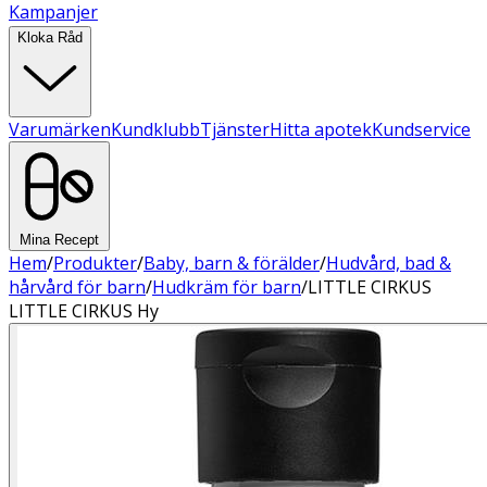
Kampanjer
Kloka Råd
Varumärken
Kundklubb
Tjänster
Hitta apotek
Kundservice
Mina Recept
Hem
/
Produkter
/
Baby, barn & förälder
/
Hudvård, bad &
hårvård för barn
/
Hudkräm för barn
/
LITTLE CIRKUS
LITTLE CIRKUS Hy