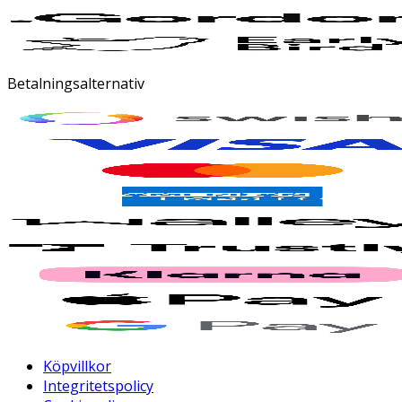
Betalningsalternativ
Köpvillkor
Integritetspolicy