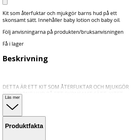
Kit som återfuktar och mjukgör barns hud på ett
skonsamt sätt. Innehåller baby lotion och baby oil.
Följ anvisningarna på produkten/bruksanvisningen
Få i lager
Beskrivning
DETTA ÄR ETT KIT SOM ÅTERFUKTAR OCH MJUKGÖR
DITT BARNS HUD PÅ ETT SKONSAMT SÄTT. KITET
Läs mer
BESTÅR AV BABY LOTION OCH BABY OIL. Effekten av
kitet: ✔️ Lugnar torr och irriterad hud ✔️ Behåller hudens
naturliga mjukhet ✔️ Snäll mot känslig babyhud
Produktfakta
Little Cirkus Baby Oil: Vår Baby Oil kan användas på olika
sätt: tillsätt några droppar i badvattnet för återfuktning