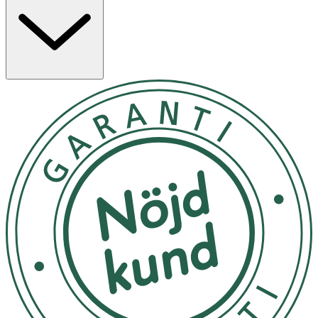
eller massera varsamt in den på din bebis hud. Den är
perfekt för babymassage, behandling av skorv och röda
barnrumpor. Även att smörja in gravidmagen med. Little
Cirkus Baby Lotion: Applicera en mindre mängd av
hudkrämen på huden och smörj in varsamt för en
vårdande, återfuktande och skyddande effekt. Krämen
kan användas på både kropp och ansikte.
Undvik att förvara produkten i direkt solljus
OK för gravida och ammande:
Ja
Ingredienser:
Baby Lotion: Aqua, Carthamus Tinctorius Seed Oil,
Cetearyl Alcohol, Helianthus Annuus Seed Oil, Glycerin,
Xylitylglucoside, Cetearyl Glucoside, Sodium Levulinate,
Anhydroxylitol, Xylitol, Sodium Anisate, Glucose, Acacia
Senegal Gum, Xanthan Gum, Lactic Acid. Baby Oil:
Carthamus Tinctorius, Seed Oil, Prunus Amygdalus Dulcis