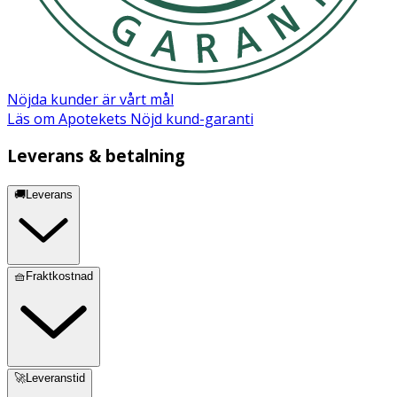
Oil, Helianthus Annuus Seed Oil, Argania Spinosa Kernel
Oil, Glycine Soja Oil, Tocopherol, BetaSitosterol,
Squalene.
Nöjda kunder är vårt mål
Läs om Apotekets Nöjd kund-garanti
Leverans & betalning
🚚Leverans
🧺Fraktkostnad
🚀Leveranstid