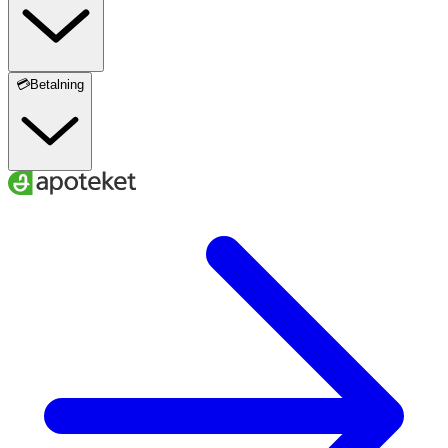
💳Betalning