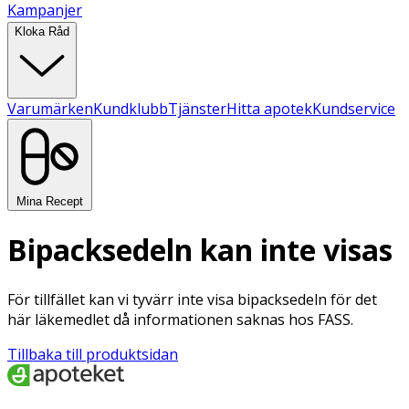
Kampanjer
Kloka Råd
Varumärken
Kundklubb
Tjänster
Hitta apotek
Kundservice
Mina Recept
Bipacksedeln kan inte visas
För tillfället kan vi tyvärr inte visa bipacksedeln för det
här läkemedlet då informationen saknas hos FASS.
Tillbaka till produktsidan