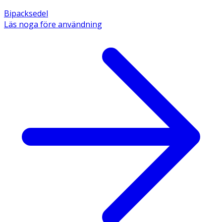
Bipacksedel
Läs noga före användning