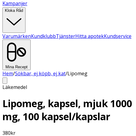
Kampanjer
Kloka Råd
Varumärken
Kundklubb
Tjänster
Hitta apotek
Kundservice
Mina Recept
Hem
/
Sökbar, ej köpb, ej kat
/
Lipomeg
Läkemedel
Lipomeg, kapsel, mjuk 1000
mg, 100 kapsel/kapslar
380
kr