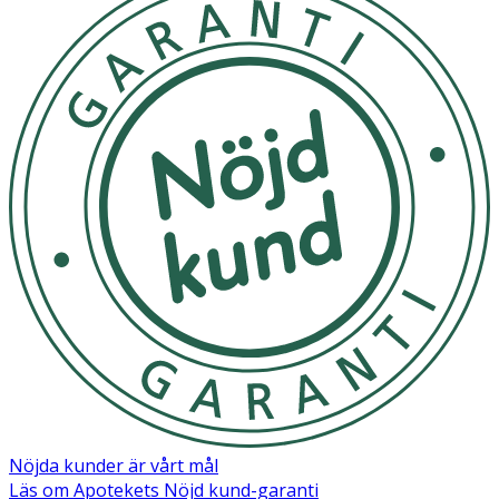
- Fri från BPA
- Tillverkad i Sverige
- 1-pack
Förvaring och skötsel
Förvaras torrt. Tål diskmaskin.
Nöjda kunder är vårt mål
Läs om Apotekets Nöjd kund-garanti