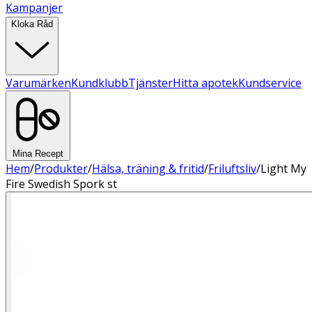
Kampanjer
Kloka Råd
Varumärken
Kundklubb
Tjänster
Hitta apotek
Kundservice
Mina Recept
Hem
/
Produkter
/
Hälsa, träning & fritid
/
Friluftsliv
/
Light My
Fire Swedish Spork st