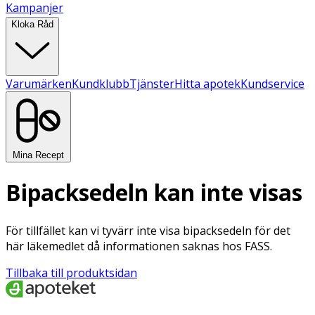
Kampanjer
Kloka Råd
Varumärken
Kundklubb
Tjänster
Hitta apotek
Kundservice
Mina Recept
Bipacksedeln kan inte visas
För tillfället kan vi tyvärr inte visa bipacksedeln för det
här läkemedlet då informationen saknas hos FASS.
Tillbaka till produktsidan