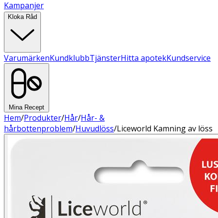
Kampanjer
Kloka Råd
Varumärken
Kundklubb
Tjänster
Hitta apotek
Kundservice
Mina Recept
Hem
/
Produkter
/
Hår
/
Hår- &
hårbottenproblem
/
Huvudlöss
/
Liceworld Kamning av löss