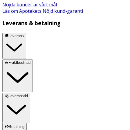
Nöjda kunder är vårt mål
Läs om Apotekets Nöjd kund-garanti
Leverans & betalning
🚚Leverans
🧺Fraktkostnad
🚀Leveranstid
💳Betalning