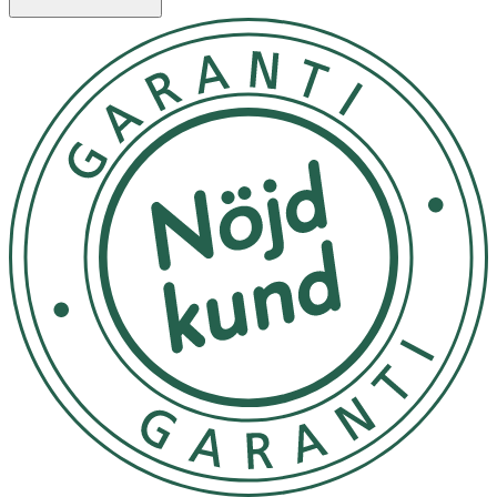
använder luskammen.
2. Dela upp håret i mindre sektioner (kamma brett) och
kamma igenom dem en i taget, från roten och ända till
toppen.
3. Torka bort eventuella löss och ägg på kammen med en
bit papper.
4. Fortsätt att kamma tills du inte hittar fler löss.
5. När du har använt kammen ska du göra ren den med
ljummet vatten och handtvål.
Använd inte kammen om den är skadad eller missfärgad.
Koka den inte.
Material
ABS-plast