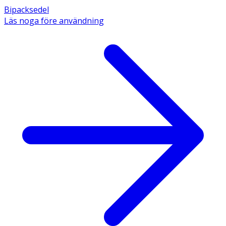
Bipacksedel
Läs noga före användning