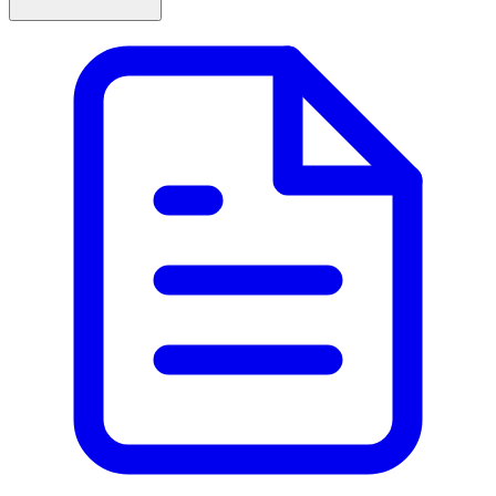
natriumpyrofosfat, natriumstannat, propylenglykol,
salicylsyra, svavelsyra och renat vatten.