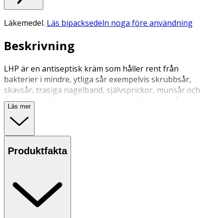
Läkemedel.
Läs bipacksedeln noga före användning
Beskrivning
LHP är en antiseptisk kräm som håller rent från
bakterier i mindre, ytliga sår exempelvis skrubbsår,
skavsår, trasiga nagelband, självsprickor, munsår och
insektsbett. Därmed motverkas en infektion i såret.
Läs mer
Användning
• Ett tunt lager strykes på såret 1-2 gånger dagligen.
• Krämen tvättas lätt av med vatten.
Produktfakta
• Följ anvisningar på produkten/bruksanvisningen.
Innehåll
Verksam substans är väteperoxid 1%. Övriga
innehållsämnen är glycerylmonomyristat,
glycerylmonolaurat, citronsyra, polyoxyetylenstearat,
natriumedetat, natriumhydroxid, natriumoxalat,