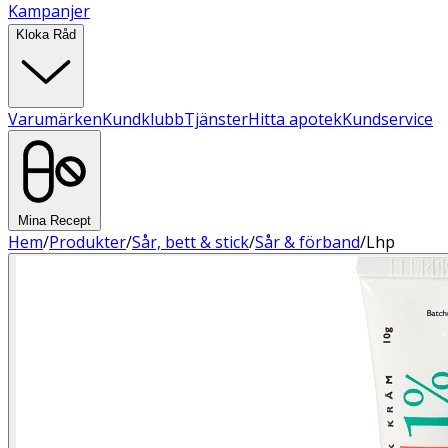
Kampanjer
Kloka Råd
Varumärken
Kundklubb
Tjänster
Hitta apotek
Kundservice
Mina Recept
Hem
/
Produkter
/
Sår, bett & stick
/
Sår & förband
/
Lhp