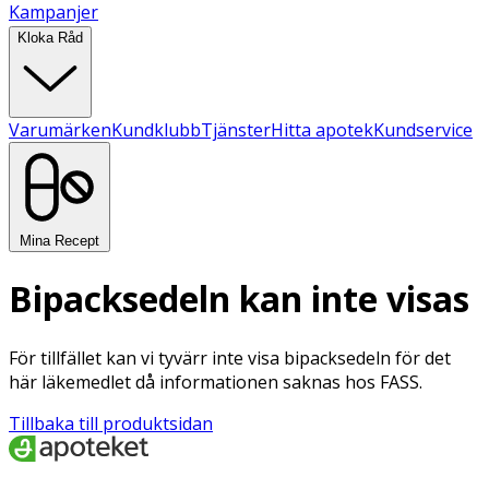
Kampanjer
Kloka Råd
Varumärken
Kundklubb
Tjänster
Hitta apotek
Kundservice
Mina Recept
Bipacksedeln kan inte visas
För tillfället kan vi tyvärr inte visa bipacksedeln för det
här läkemedlet då informationen saknas hos FASS.
Tillbaka till produktsidan