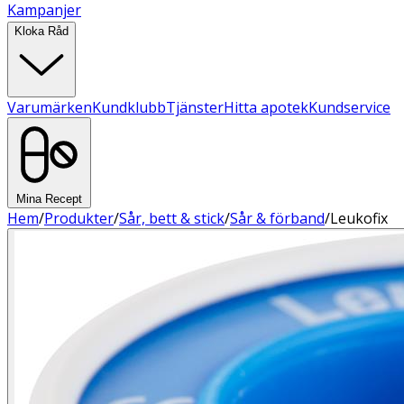
Kampanjer
Kloka Råd
Varumärken
Kundklubb
Tjänster
Hitta apotek
Kundservice
Mina Recept
Hem
/
Produkter
/
Sår, bett & stick
/
Sår & förband
/
Leukofix