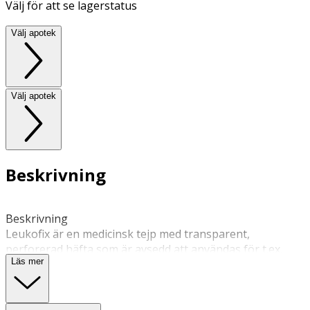
Välj för att se lagerstatus
Välj apotek
Välj apotek
Beskrivning
Beskrivning 
Leukofix är en medicinsk tejp med transparent, 
perforerad häfta som är avsedd att användas för t.ex. 
Läs mer
fixering av kompress vid bandagering av kontinentstomi 
eller vid behov av extra fixering av stomibandage, kateter 
eller sonder. Den kan rivas av på tvären, på längden eller 