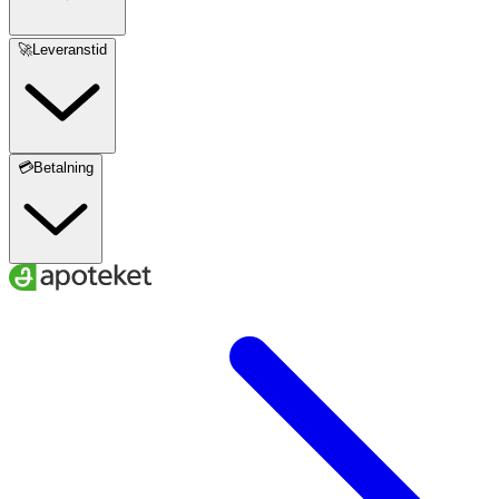
🚀Leveranstid
💳Betalning