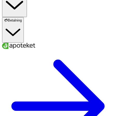
💳Betalning