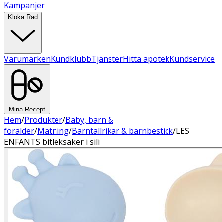
Kampanjer
Kloka Råd
Varumärken
Kundklubb
Tjänster
Hitta apotek
Kundservice
Mina Recept
Hem
/
Produkter
/
Baby, barn &
förälder
/
Matning
/
Barntallrikar & barnbestick
/
LES
ENFANTS bitleksaker i sili