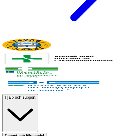
Hjälp och support
Recept och läkemedel