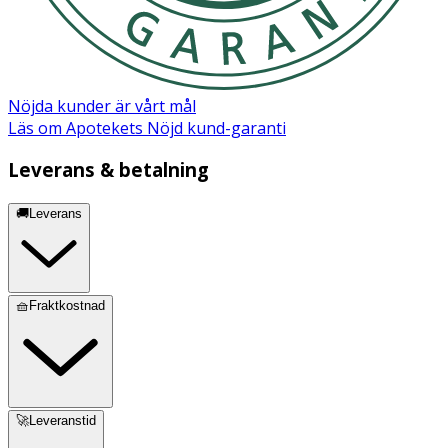
Kommer i set om 2:
blå & sand
För en komplett matupplevelse, matcha med:
Les Enfants Baby Tallrik Silikon Blå (klicka här)
Nöjda kunder är vårt mål
Läs om Apotekets Nöjd kund-garanti
Les Enfants Baby Tallrik Silikon Sand (klicka här).
Leverans & betalning
🚚Leverans
🧺Fraktkostnad
🚀Leveranstid