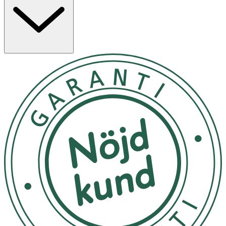
Besticken är tillverkade av
100 % livsmedelssäker
silikon
och är helt fria från BPA, BPS, PVC, bly och
ftalater. De tål maskindisk för enkel rengöring.
Egenskaper hos Les Enfants Barnbestick Blå och Sand:
- Sked i ena änden och gaffel i den andra
- Lekfull giraffdesign för en rolig måltid
- Extra grepp i mitten för bättre stabilitet
- Skonsam mot barnets tandkött och säker vid
tandsprickning
- Tillverkade av
100 % livsmedelssäker silikon
- Fri från BPA, BPS, PVC, bly och ftalater
- Tål maskindisk för enkel rengöring
Innehåll: