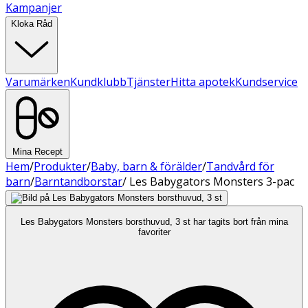
Kampanjer
Kloka Råd
Varumärken
Kundklubb
Tjänster
Hitta apotek
Kundservice
Mina Recept
Hem
/
Produkter
/
Baby, barn & förälder
/
Tandvård för
barn
/
Barntandborstar
/
Les Babygators Monsters 3-pac
Les Babygators Monsters borsthuvud, 3 st har tagits bort från mina
favoriter