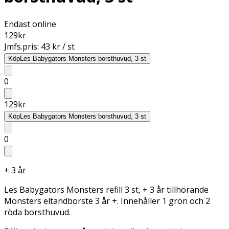
Endast online
129
kr
Jmfs.pris:
43 kr / st
Köp
Les Babygators Monsters borsthuvud, 3 st
0
129
kr
Köp
Les Babygators Monsters borsthuvud, 3 st
0
+ 3 år
Les Babygators Monsters refill 3 st, + 3 år tillhörande
Monsters eltandborste 3 år +. Innehåller 1 grön och 2
röda borsthuvud.