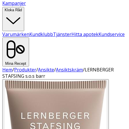
Kampanjer
Kloka Råd
Varumärken
Kundklubb
Tjänster
Hitta apotek
Kundservice
Mina Recept
Hem
/
Produkter
/
Ansikte
/
Ansiktskräm
/
LERNBERGER
STAFSING s.o.s barr