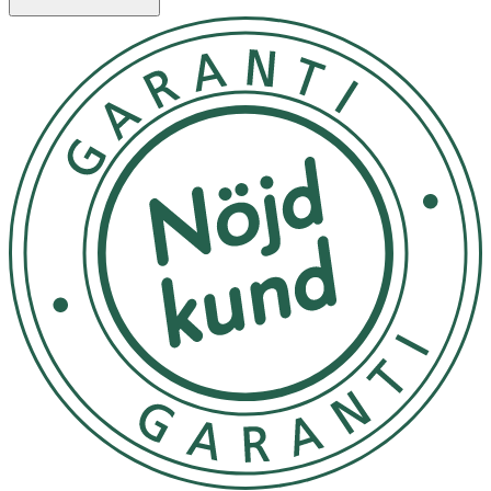
ellerextremt väder.
Förvara i rumstemperatur
OK för gravida och ammande:
Ja
Ingredienser:
AQUA (WATER), SHEA BUTTER ETHYL ESTERS, CANOLA
OIL**,NIACINAMIDE, PROPANEDIOL, CAPRYLIC/CAPRIC
TRIGLYCERIDE,HYDROXYETHYL ACRYLATE/SODIUM
ACRYLOYLDIMETHYL TAURATECOPOLYMER,
POLYACRYLATE CROSSPOLYMER-6, BUTYLENE
GLYCOL,GLYCERIN, SIMMONDSIA CHINENSIS (JOJOBA)
SEED OIL**,BISABOLOL, GLUCONOLACTONE, SODIUM
HYALURONATE, ALLANTOIN,SALICYLIC ACID, LACTIC
ACID, VACCINIUM MYRTILLUS (BILBERRY)FRUIT
EXTRACT*, BIOSACCHARIDE GUM-1, PHENOXYETHANOL,
SORBICACID, SACCHARUM OFFICINARUM (SUGAR CANE)
EXTRACT*, T-BUTYLALCOHOL, CITRUS AURANTIUM