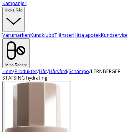
Kampanjer
Kloka Råd
Varumärken
Kundklubb
Tjänster
Hitta apotek
Kundservice
Mina Recept
Hem
/
Produkter
/
Hår
/
Hårvård
/
Schampo
/
LERNBERGER
STAFSING hydrating