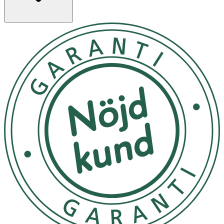
Egenskaper
· Innehåller broccoliolja och blågrön algextrakt
· Bidrar till att återfukta och ge glans
· Skonsam formula som passar alla hårtyper
· Kan användas dagligen
Användning
· Applicera i fuktigt hår. Massera upp ett lödder och
skölj noggrant. Upprepa vid behov.
· För bästa resultat, avsluta med balsam, förslagsvis
Hydrating & Strenghtening Conditioner
från
Lernberger Stafsing.
Förvaring
· Förvaras i rumstemperatur, skyddat från ljus och
utom räckhåll för små barn.