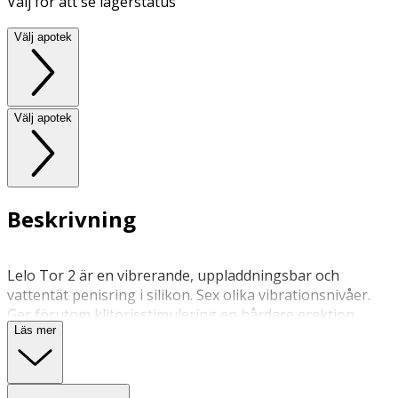
Välj för att se lagerstatus
Välj apotek
Välj apotek
Beskrivning
Lelo Tor 2 är en vibrerande, uppladdningsbar och
vattentät penisring i silikon. Sex olika vibrationsnivåer.
Ger förutom klitorisstimulering en hårdare erektion.
Läs mer
Användning
• Helt vattentät
• Passar alla storlekar.