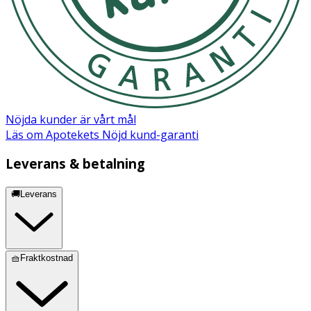
Frekvens: 120 Hz
Max ljudnivå: Innehåll i konsumentförpackning: Tor 2
Black, laddare (ej väggadapter), förvaringspåse,
användarmanual.
Nöjda kunder är vårt mål
Läs om Apotekets Nöjd kund-garanti
Leverans & betalning
🚚Leverans
🧺Fraktkostnad