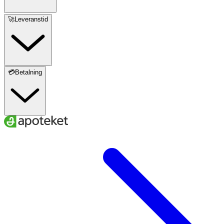
🚀Leveranstid
💳Betalning