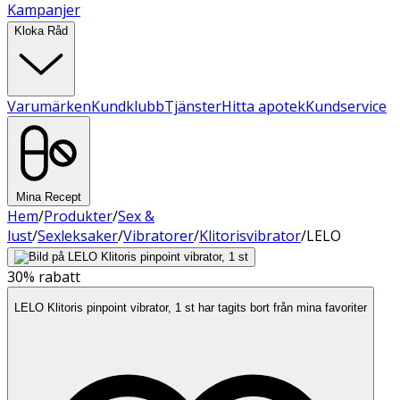
Kampanjer
Kloka Råd
Varumärken
Kundklubb
Tjänster
Hitta apotek
Kundservice
Mina Recept
Hem
/
Produkter
/
Sex &
lust
/
Sexleksaker
/
Vibratorer
/
Klitorisvibrator
/
LELO
30%
rabatt
LELO Klitoris pinpoint vibrator, 1 st har tagits bort från mina favoriter