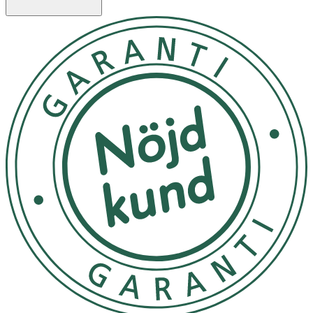
Ladda din LELO DOT i 2 timmar före första användning.
Gränssnittet i din LELO DOT kan vara låst. Håll nere + och
- i 3 sekunder. Tryck och håll inne (())-knappen för att
starta den. Tryck på (())-knappen för att växla mellan 8
lägen. Använd knapparna + och - för att öka eller minska
intensiteten. Tryck och håll inne (())-knappen för att
stänga av.
Förvaras i medföljande påse
OK för gravida och ammande:
Nej
Ingredienser:
Kroppssäker silikon, ABS