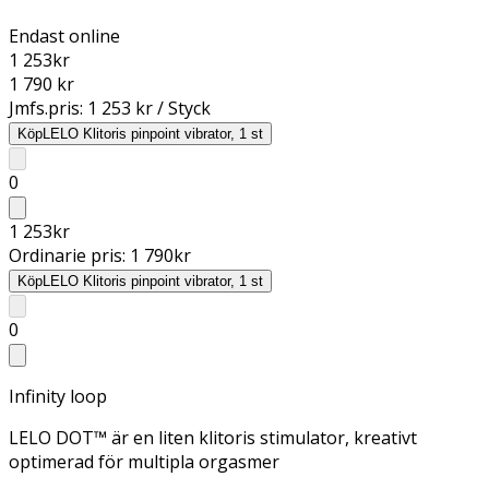
Endast online
1 253
kr
1 790 kr
Jmfs.pris:
1 253 kr / Styck
Köp
LELO Klitoris pinpoint vibrator, 1 st
0
1 253
kr
Ordinarie pris:
1 790
kr
Köp
LELO Klitoris pinpoint vibrator, 1 st
0
Infinity loop
LELO DOT™ är en liten klitoris stimulator, kreativt
optimerad för multipla orgasmer