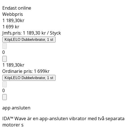
Endast online
Webbpris
1 189,30
kr
1 699 kr
Jmfs.pris:
1 189,30 kr / Styck
Köp
LELO Dubbelvibrator, 1 st
0
1 189,30
kr
Ordinarie pris:
1 699
kr
Köp
LELO Dubbelvibrator, 1 st
0
app ansluten
IDA™ Wave är en app-ansluten vibrator med två separata
motorer s