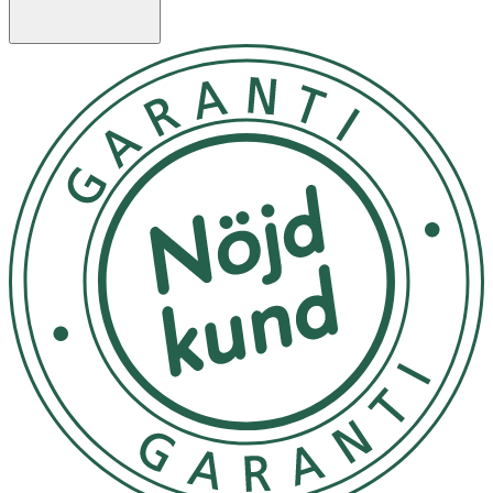
lamporna blinkar nu och visar batterinivån. LED-
lamporna slutar att blinka och visar vibrationsnivån.
- Tryck på knappen för att växla mellan lägena som
kommer att vara inställda på 100 % intensitet.
- Tryck på mittenknappen i tre sekunder för att stänga
av.
- Med app: Tryck på knappen i tre sekunder för att starta
och aktivera Bluetooth. Alla LED-lampor kommer att
blinka samtidigt och visa sammankopplingen med
Bluetooth.
- Öppna IDA Wave-appen och när
bekräftelsemeddelandet visas, bekräfta genom att trycka
på mittenknappen på produkten.
- Använd kontrollerna i mobilappen för att
experimentera med olika lägen och intensiteter. Alla LED-
lampor kommer att sluta blinka och visa att anslutningen
genomförts.
- Om anslutningen misslyckas kommer din produkt att
stängas av automatiskt efter 30 sekunder.
- Batteri- och vibrationsnivån kommer att finnas