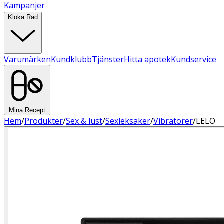
Kampanjer
Kloka Råd
Varumärken
Kundklubb
Tjänster
Hitta apotek
Kundservice
Mina Recept
Hem
/
Produkter
/
Sex & lust
/
Sexleksaker
/
Vibratorer
/
LELO