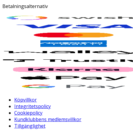
Betalningsalternativ
Köpvillkor
Integritetspolicy
Cookiepolicy
Kundklubbens medlemsvillkor
Tillgänglighet