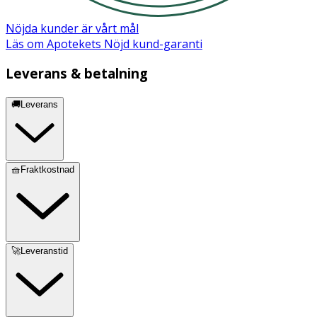
tillgängliga i appen.
Nöjda kunder är vårt mål
- Förvaras i medföljande påse.
Läs om Apotekets Nöjd kund-garanti
Inneh
å
ll
Leverans & betalning
Kroppssäkert silikon, ABS.
🚚Leverans
🧺Fraktkostnad
🚀Leveranstid