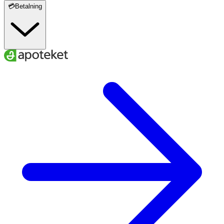
💳Betalning