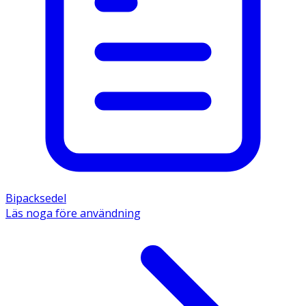
Bipacksedel
Läs noga före användning