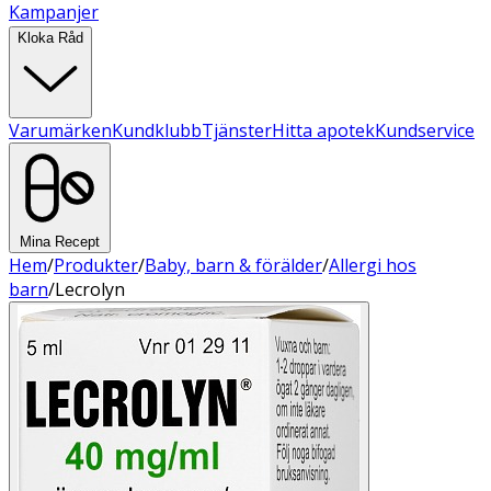
Kampanjer
Kloka Råd
Varumärken
Kundklubb
Tjänster
Hitta apotek
Kundservice
Mina Recept
Hem
/
Produkter
/
Baby, barn & förälder
/
Allergi hos
barn
/
Lecrolyn