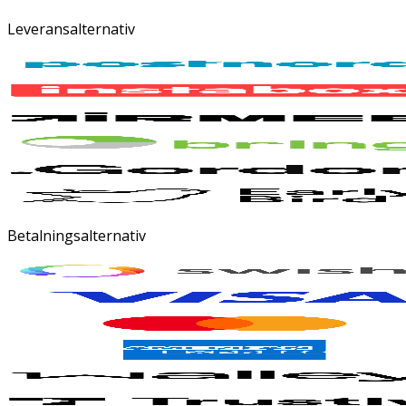
Leveransalternativ
Betalningsalternativ