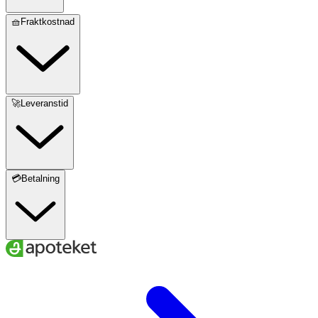
🧺Fraktkostnad
🚀Leveranstid
💳Betalning