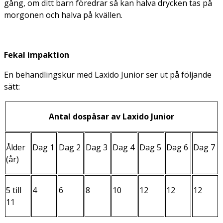
gång, om ditt barn föredrar så kan halva drycken tas på
morgonen och halva på kvällen.
Fekal impaktion
En behandlingskur med Laxido Junior ser ut på följande
sätt:
Antal dospåsar av Laxido Junior
Ålder
Dag 1
Dag 2
Dag 3
Dag 4
Dag 5
Dag 6
Dag 7
(år)
5 till
4
6
8
10
12
12
12
11