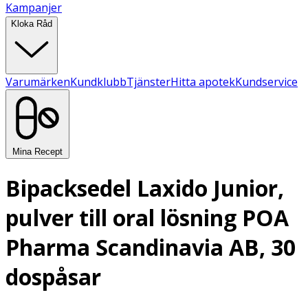
Kampanjer
Kloka Råd
Varumärken
Kundklubb
Tjänster
Hitta apotek
Kundservice
Mina Recept
Bipacksedel Laxido Junior,
pulver till oral lösning POA
Pharma Scandinavia AB, 30
dospåsar