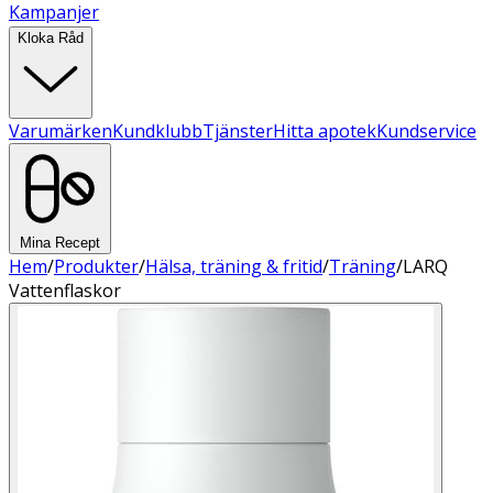
Kampanjer
Kloka Råd
Varumärken
Kundklubb
Tjänster
Hitta apotek
Kundservice
Mina Recept
Hem
/
Produkter
/
Hälsa, träning & fritid
/
Träning
/
LARQ
Vattenflaskor