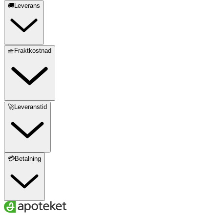
🚚Leverans
🧺Fraktkostnad
🚀Leveranstid
💳Betalning