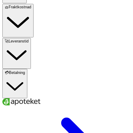
🧺Fraktkostnad
🚀Leveranstid
💳Betalning