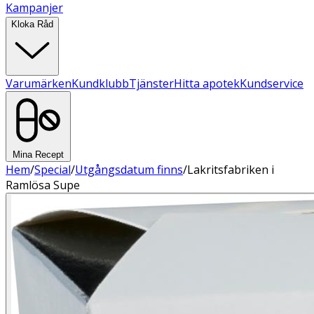
Kampanjer
Kloka Råd
Varumärken
Kundklubb
Tjänster
Hitta apotek
Kundservice
Mina Recept
Hem
/
Special
/
Utgångsdatum finns
/
Lakritsfabriken i
Ramlösa Supe