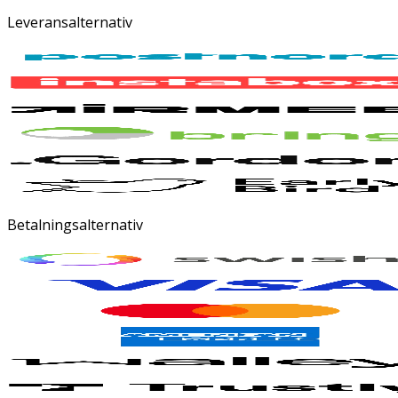
Leveransalternativ
Betalningsalternativ