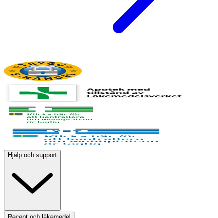
Hjälp och support
Recept och läkemedel