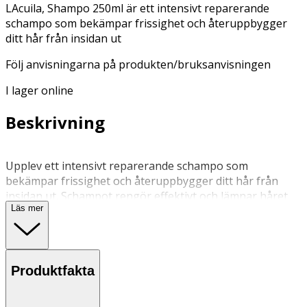
LAcuila, Shampo 250ml är ett intensivt reparerande
schampo som bekämpar frissighet och återuppbygger
ditt hår från insidan ut
Följ anvisningarna på produkten/bruksanvisningen
I lager online
Beskrivning
Upplev ett intensivt reparerande schampo som
bekämpar frissighet och återuppbygger ditt hår från
insidan ut. Schampot rengör effektivt och lämnar håret
Läs mer
superrent, silkeslent och fyllt med strålande lyster.
Formulerat med en kraftfull blandning av stärkande
ingredienser, inklusive hydroliserat protein, motverkar
det kluvna toppar och ger håret nytt liv utan att påverka
Produktfakta
din känsliga hårbotten. Perfekt för skadat, torrt eller
blekt hår, stärker detta schampo varje hårstrå och
skapar ett skyddande lager som återfuktar och skyddar