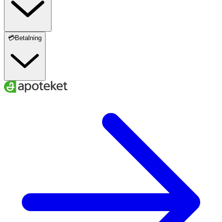
💳Betalning