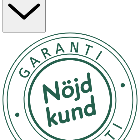
mot externa påfrestningar. Förvandla ditt hår till ett
glänsande och friskare hår, fullt av liv och glans.
Parfymerad. - Hydroliserat protein penetrerar hårets
cortex och stärker håret inifrån och ut - Panthenol
återfuktar på djupet och motverkar kluvna hårtoppar -
Glycerin bidrar till långvarig återfuktning av håret
Applicera i blött hår och massera in i hela håret ut mot
topparna innan du sköljer igenom håret. Passar alla
hårtyper, inklusive keratinbehandlat och färgat hår.
Förvaras i rumstemperatur.
OK för gravida och ammande:
Ja
Ingredienser:
Aqua, Sodium Cocoyl Methyl Isethionate, Glycerin,
Cocamidopropyl Betaine, Cocamidopropyl
Hydroxysultaine, PEG-200 Hydrogenated Glyceryl