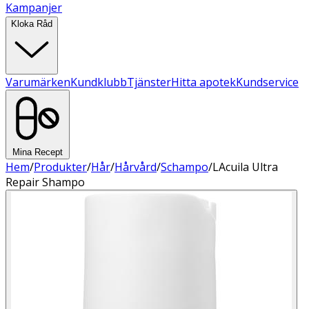
Kampanjer
Kloka Råd
Varumärken
Kundklubb
Tjänster
Hitta apotek
Kundservice
Mina Recept
Hem
/
Produkter
/
Hår
/
Hårvård
/
Schampo
/
LAcuila Ultra
Repair Shampo