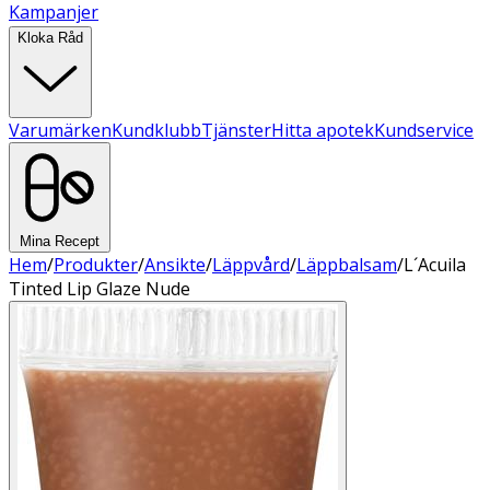
Kampanjer
Kloka Råd
Varumärken
Kundklubb
Tjänster
Hitta apotek
Kundservice
Mina Recept
Hem
/
Produkter
/
Ansikte
/
Läppvård
/
Läppbalsam
/
L´Acuila
Tinted Lip Glaze Nude