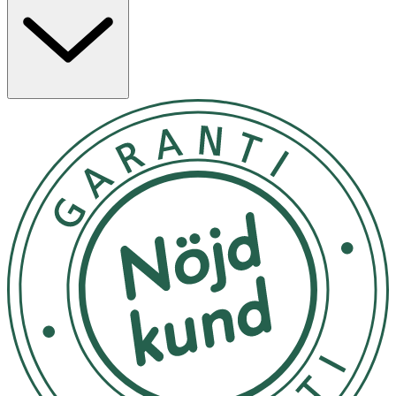
sensuella och vårdade – varje gång du applicerar!
Smörj in läpparna med ett tunt lager och repetera så ofta
du behöver.
Förvaras i rumstemperatur.
OK för gravida och ammande:
Ja
Ingredienser:
Hydrogenated Polyisobutene, Diisostearyl Malate,
Caprylic/Capric Triglyceride, Hydrogenated Vegetable Oil,
Behenyl Alcohol, Butyrospermum Parkii Butter, Prunus
Armeniaca Kernel Oil, Tocopheryl Acetate, Aroma, Glycine
Soja Oil, Ceramide NP, CI 77491, CI 77492, CI 77499, MICA,
Vanillin, Tocopherol, CI 77891, Beta-Sitosterol, Squalene