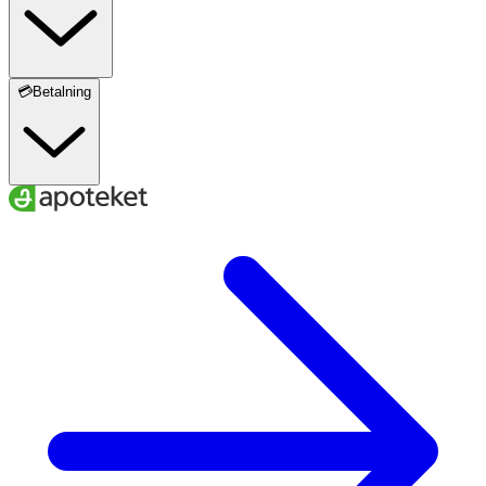
💳Betalning