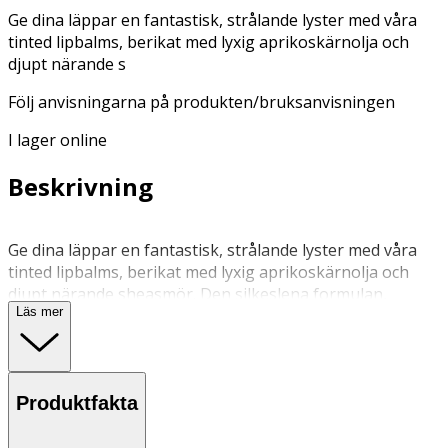
Ge dina läppar en fantastisk, strålande lyster med våra
tinted lipbalms, berikat med lyxig aprikoskärnolja och
djupt närande s
Följ anvisningarna på produkten/bruksanvisningen
I lager online
Beskrivning
Ge dina läppar en fantastisk, strålande lyster med våra
tinted lipbalms, berikat med lyxig aprikoskärnolja och
djupt närande sheasmör. Den silkeslena formulan,
Läs mer
berikad med ceramider, stärker och skyddar din naturliga
lipidbarriär samtidigt som den ger dina läppar en
fylligare, mjukare känsla och en vacker, långvarig glans.
Skäm bort dina sinnen med den söta doften av karamell
Produktfakta
med denna veganska, doftande formula för en verkligen
härlig upplevelse. Upplev läppar som ser och känns både