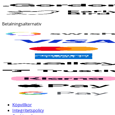
Betalningsalternativ
Köpvillkor
Integritetspolicy