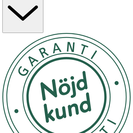
naturlig. Grunden i formulan är en trio av aktiva
ingredienser – kisel, keratin och kalcium – kända för att
stärka, skydda och återuppbygga försvagade naglar och
bidra till nagelns hälsa. Innehåller även hibiskus- och
kastanjextrakt som är viktiga för återuppbyggande och
reparationen av trasiga naglar. Det hjälper också
naglarna att återfå sin naturliga styrka och
motståndskraft. Andra ingredienser såsom boveteextrakt
och glasörtsextrakt skyddar nagelns naturliga keratin
Använd på rengjorda naglar. Kan appliceras direkt på
nageln eller på baslacket Remarqable Therapy Base Coat.
För en mer hållbar och glansig finish avsluta med ett
lager av Remarqable Therapy Top Coat.
Förvaras i rumstemperatur
OK för gravida och ammande:
Ja