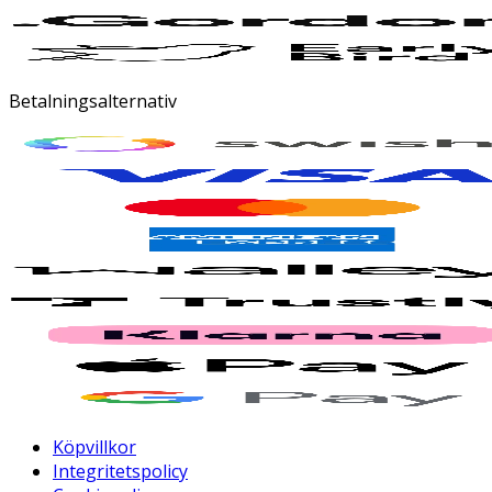
Betalningsalternativ
Köpvillkor
Integritetspolicy