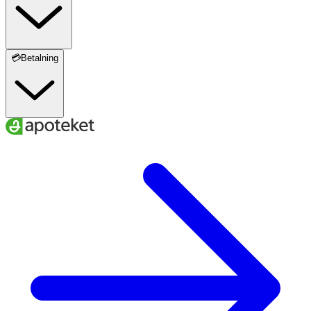
💳Betalning