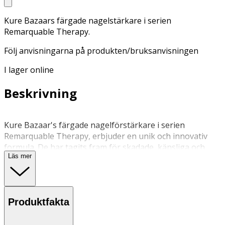
Kure Bazaars färgade nagelstärkare i serien
Remarquable Therapy.
Följ anvisningarna på produkten/bruksanvisningen
I lager online
Beskrivning
Kure Bazaar's färgade nagelförstärkare i serien
Remarquable Therapy, erbjuder en unik och innovativ
formula. De har tagits fram för skadade, känsliga och
Läs mer
försvagade naglar för att göra dem starka och
motståndskraftiga. Bevisad effekt! 100%* av
testpersonerna bekräftar att deras nagelkvalitet har
förbättrats efter tre veckor användning. Le Rose 04 är en
Produktfakta
livfull rosa nyans med ett subtilt pärlskimmer. Ger vacker
täckning redan med ett enda lager – för ett strålande och
elegant resultat. Serien är 12-free och upp till 90%