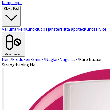
Kampanjer
Kloka Råd
Varumärken
Kundklubb
Tjänster
Hitta apotek
Kundservice
Mina Recept
Hem
/
Produkter
/
Smink
/
Naglar
/
Nagellack
/
Kure Bazaar
Strengthening Nail