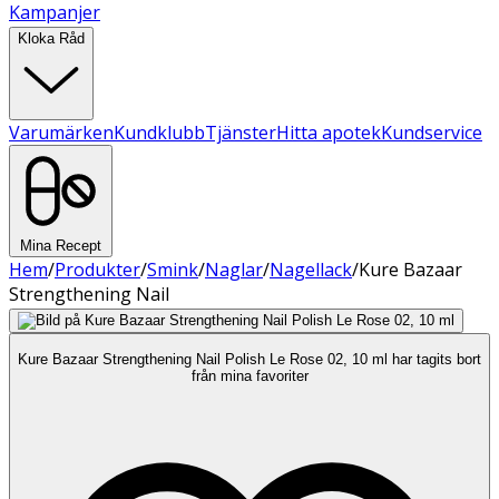
Kampanjer
Kloka Råd
Varumärken
Kundklubb
Tjänster
Hitta apotek
Kundservice
Mina Recept
Hem
/
Produkter
/
Smink
/
Naglar
/
Nagellack
/
Kure Bazaar
Strengthening Nail
Kure Bazaar Strengthening Nail Polish Le Rose 02, 10 ml har tagits bort
från mina favoriter