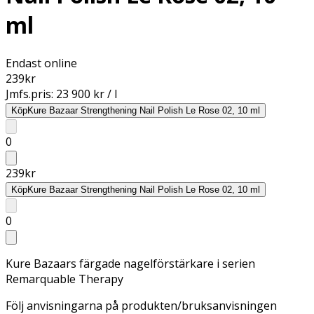
ml
Endast online
239
kr
Jmfs.pris:
23 900 kr / l
Köp
Kure Bazaar Strengthening Nail Polish Le Rose 02, 10 ml
0
239
kr
Köp
Kure Bazaar Strengthening Nail Polish Le Rose 02, 10 ml
0
Kure Bazaars färgade nagelförstärkare i serien
Remarquable Therapy
Följ anvisningarna på produkten/bruksanvisningen