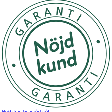
Det hjälper också naglarna att återfå sin naturliga styrka
och motståndskraft. Andra ingredienser såsom
boveteextrakt och glasörtsextrakt skyddar nagelns
naturliga keratin och minskar den påfrestning som ors
Använd på rengjorda naglar. Kan appliceras direkt på
nageln eller på baslacket Remarqable Therapy Base Coat.
För en mer hållbar och glansig finish avsluta med ett
lager av Remarqable Therapy Top Coat.
Förvaras i rumstemperatur
OK för gravida och ammande:
Ja
Ingredienser:
Butyl Acetate, Ethyl Acetate, Nitrocellulose, Adipic
Acid/Neopentyl Glycol/Trimellitic Anhydride Copolymer,
Acetyl Tributyl Citrate, Alcohol, Isopropyl Alcohol,
Stearalkonium Bentonite, Phosphoric Acid, Caprylyl
Nöjda kunder är vårt mål